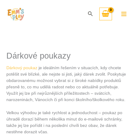
Přeskočit
na
Hledat
obsah
Dárkové poukazy
Dárkový poukaz
je ideálním řešením v situacích, kdy chcete
potěšit své blízké, ale nejste si jisti, jaký dárek zvolit. Poskytuje
obdarovanému možnost vybrat si z široké nabídky produktů
přesně to, co mu udělá radost nebo co aktuálně potřebuje.
Využít jej lze při nejrůznějších příležitostech – svátcích,
narozeninách, Vánocích či při konci školního/školkového roku.
Velkou výhodou je také rychlost a jednoduchost – poukaz po
úhradě dorazí během několika minut do e-mailové schránky,
takže jej lze pořídit i na poslední chvíli bez obav, že dárek
nestihne dorazit včas.