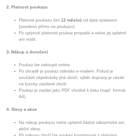
2. Platnost poukazu
Platnost poukazu činí
12 měsíců
od data vystavení
(uvedeno přímo na poukazu).
Po uplynutí platnosti poukaz propadá a nelze jej uplatnit
ani vrátit.
3. Nákup a doručení
Poukaz lze zakoupit online.
Po úhradě je poukaz odeslán e-mailem. Pokud je
součástí objednávky jiné zboží, výběr dopravy je vázán
na fyzicky zasílané zboží.
Poukaz je zaslán jako PDF vhodné k tisku (např. formát
A4).
4. Slevy a akce
Na nákup poukazu nelze uplatnit žádné zákaznické ani
akční slevy.
Při nákupu zboží lze poukaz kombinovat s platnými