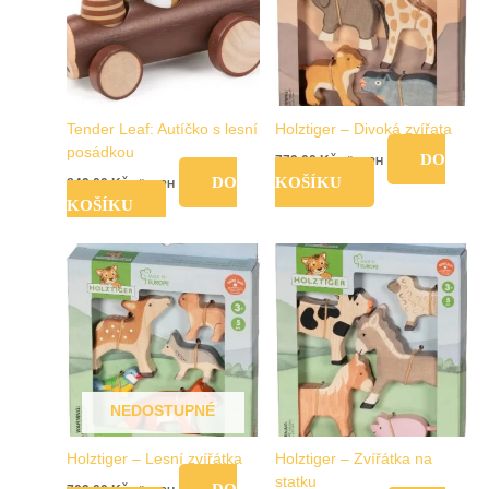
Tender Leaf: Autíčko s lesní
Holztiger – Divoká zvířata
posádkou
DO
779,00
Kč
vč. DPH
DO
KOŠÍKU
849,00
Kč
vč. DPH
KOŠÍKU
NEDOSTUPNÉ
Holztiger – Lesní zvířátka
Holztiger – Zvířátka na
statku