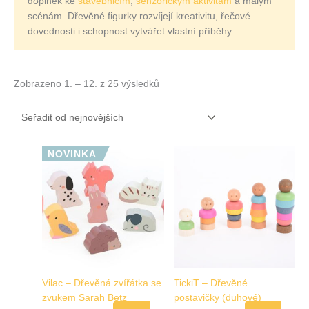
doplněk ke
stavebnicím
,
senzorickým aktivitám
a malým
scénám. Dřevěné figurky rozvíjejí kreativitu, řečové
dovednosti i schopnost vytvářet vlastní příběhy.
Zobrazeno 1. – 12. z 25 výsledků
NOVINKA
Vilac – Dřevěná zvířátka se
TickiT – Dřevěné
zvukem Sarah Betz
postavičky (duhové)