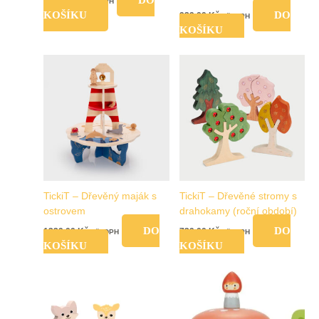
DO
709,00
Kč
vč. DPH
KOŠÍKU
DO
929,00
Kč
vč. DPH
KOŠÍKU
TickiT – Dřevěný maják s
TickiT – Dřevěné stromy s
ostrovem
drahokamy (roční období)
DO
DO
1329,00
Kč
739,00
Kč
vč. DPH
vč. DPH
KOŠÍKU
KOŠÍKU