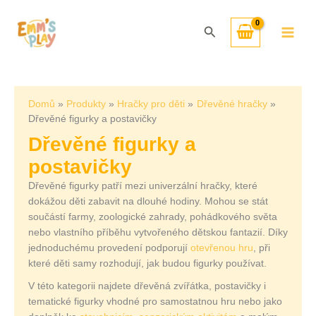
Přeskočit
Seřazeno
na
od
Hledat
obsah
nejnovějších
Domů
Produkty
Hračky pro děti
Dřevěné hračky
Dřevěné figurky a postavičky
Dřevěné figurky a
postavičky
Dřevěné figurky patří mezi univerzální hračky, které
dokážou děti zabavit na dlouhé hodiny. Mohou se stát
součástí farmy, zoologické zahrady, pohádkového světa
nebo vlastního příběhu vytvořeného dětskou fantazií. Díky
jednoduchému provedení podporují
otevřenou hru
, při
které děti samy rozhodují, jak budou figurky používat.
V této kategorii najdete dřevěná zvířátka, postavičky i
tematické figurky vhodné pro samostatnou hru nebo jako