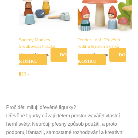
Speedy Monkey –
Tender Leaf: Dřevěná
Šroubovací hračka
rodina lesních skřítků
DO
DO
379,00
Kč
849,00
Kč
vč. DPH
vč. DPH
KOŠÍKU
KOŠÍKU
1
2
3
→
Proč děti milují dřevěné figurky?
Dřevěné figurky dávají dětem prostor vytvářet vlastní
herní světy. Neurčují přesný způsob použití, a proto
podporují fantazii, samostatné rozhodování a kreativní