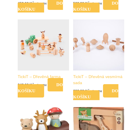
DO
DO
459,00
Kč
569,00
Kč
vč. DPH
vč. DPH
KOŠÍKU
KOŠÍKU
TickiT – Dřevěná farma
TickiT – Dřevěná vesmírná
sada
DO
849,00
Kč
vč. DPH
KOŠÍKU
DO
699,00
Kč
vč. DPH
KOŠÍKU