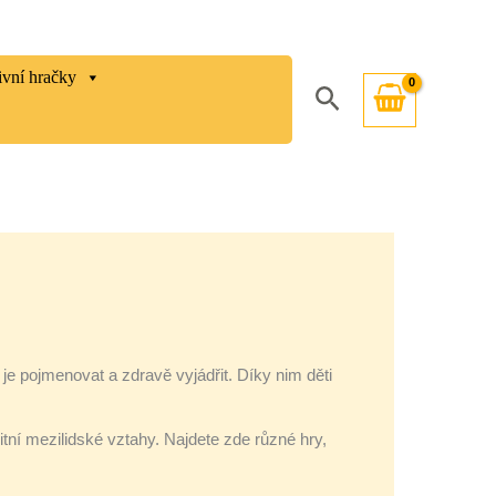
ivní hračky
Hledat
e pojmenovat a zdravě vyjádřit. Díky nim děti
itní mezilidské vztahy. Najdete zde různé hry,