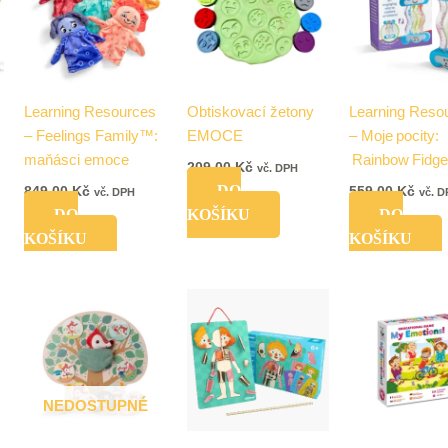
Learning Resources
Obtiskovací žetony
Learning Reso
– Feelings Family™:
EMOCE
– Moje pocity:
maňásci emoce
Rainbow Fidge
209,00
Kč
vč. DPH
DO
849,00
Kč
559,00
Kč
vč. DPH
vč. 
DO
KOŠÍKU
DO
KOŠÍKU
KOŠÍKU
NEDOSTUPNÉ