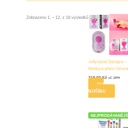
Zobrazeno 1. – 12. z 18 výsledků
Jellystone Designs –
Medúza přání růžová
319,00
Kč
vč. DPH
DO
KOŠÍKU
NEJPRODÁVANĚJŠ