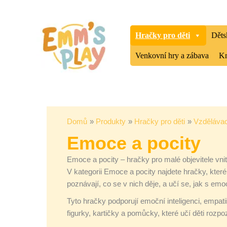
Přeskočit
Seřazeno
na
od
obsah
nejnovějších
Hračky pro děti
Děts
Venkovní hry a zábava
Kn
Domů
Produkty
Hračky pro děti
Vzdělávac
Emoce a pocity
Emoce a pocity – hračky pro malé objevitele vni
V kategorii Emoce a pocity najdete hračky, kte
poznávají, co se v nich děje, a učí se, jak s em
Tyto hračky podporují emoční inteligenci, empati
figurky, kartičky a pomůcky, které učí děti ro