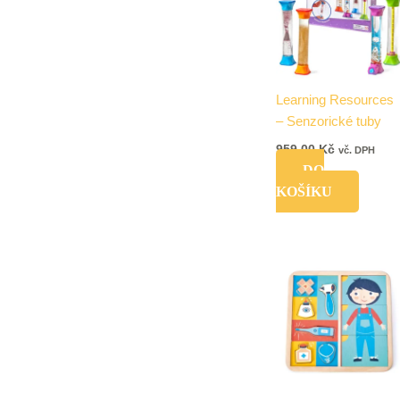
Learning Resources
– Senzorické tuby
959,00
Kč
vč. DPH
DO
KOŠÍKU