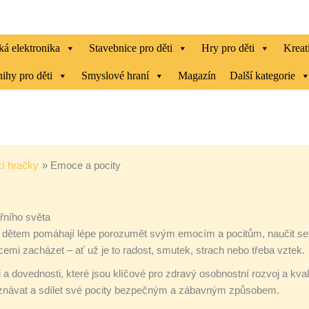
ká elektronika
Stavebnice pro děti
Hry pro děti
Kreat
ihy pro děti
Smyslové hraní
Magazín
Další kategorie
í hračky
Emoce a pocity
třního světa
ré dětem pomáhají lépe porozumět svým emocím a pocitům, naučit se j
ocemi zacházet – ať už je to radost, smutek, strach nebo třeba vztek.
i a dovednosti, které jsou klíčové pro zdravý osobnostní rozvoj a kval
zpoznávat a sdílet své pocity bezpečným a zábavným způsobem.