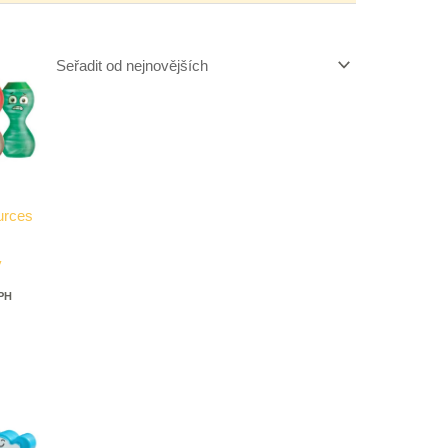
urces
y
DPH