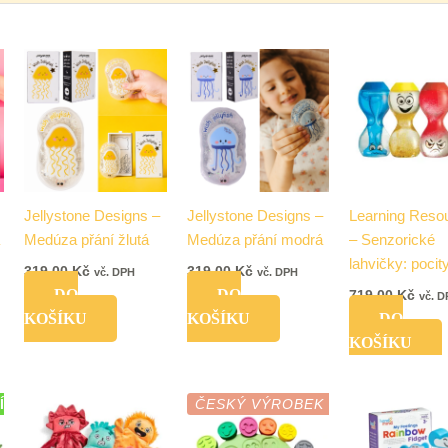
Jellystone Designs –
Jellystone Designs –
Learning Reso
Medúza přání žlutá
Medúza přání modrá
– Senzorické
lahvičky: pocit
319,00
Kč
319,00
Kč
vč. DPH
vč. DPH
DO
DO
719,00
Kč
vč. 
KOŠÍKU
KOŠÍKU
DO
KOŠÍKU
Í
ČESKÝ VÝROBEK