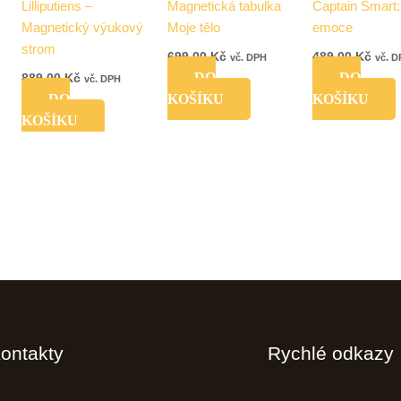
Lilliputiens –
Magnetická tabulka
Captain Smart:
Magnetický výukový
Moje tělo
emoce
strom
699,00
Kč
489,00
Kč
vč. DPH
vč. 
DO
DO
889,00
Kč
vč. DPH
DO
KOŠÍKU
KOŠÍKU
KOŠÍKU
ontakty
Rychlé odkazy