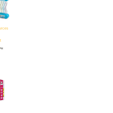
urces
t
DPH