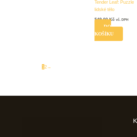
Tender Leaf: Puzzle
lidské tělo
549,00
Kč
vč. DPH
DO
KOŠÍKU
1
2
→
K