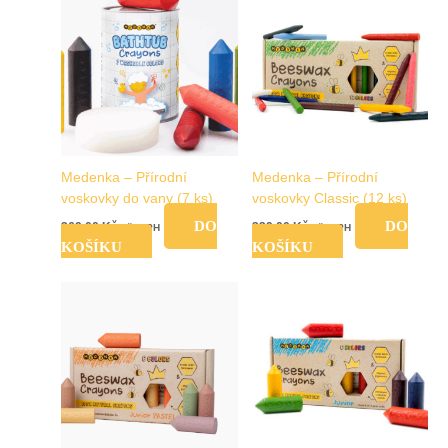
Medenka – Přírodní
Medenka – Přírodní
voskovky do vany (7 ks)
voskovky Classic (12 ks)
DO
DO
369,00
Kč
339,00
Kč
vč. DPH
vč. DPH
KOŠÍKU
KOŠÍKU