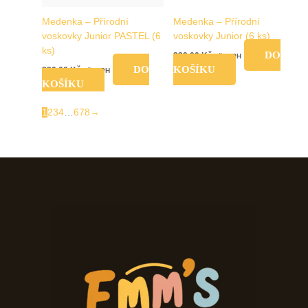
Medenka – Přírodní
Medenka – Přírodní
voskovky Junior PASTEL (6
voskovky Junior (6 ks)
ks)
DO
339,00
Kč
vč. DPH
DO
KOŠÍKU
339,00
Kč
vč. DPH
KOŠÍKU
1
2
3
4
…
6
7
8
→