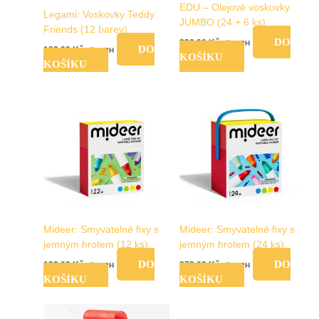
EDU – Olejové voskovky
Legami: Voskovky Teddy
JUMBO (24 + 6 ks)
Friends (12 barev)
DO
239,00
Kč
vč. DPH
DO
189,00
Kč
vč. DPH
KOŠÍKU
KOŠÍKU
Mideer: Smyvatelné fixy s
Mideer: Smyvatelné fixy s
jemným hrotem (12 ks)
jemným hrotem (24 ks)
DO
DO
199,00
Kč
379,00
Kč
vč. DPH
vč. DPH
KOŠÍKU
KOŠÍKU