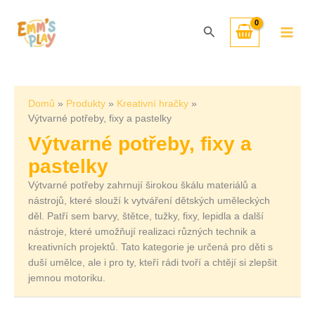
Přeskočit
Seřazeno
na
od
Hledat
obsah
nejnovějších
Domů
Produkty
Kreativní hračky
Výtvarné potřeby, fixy a pastelky
Výtvarné potřeby, fixy a
pastelky
Výtvarné potřeby zahrnují širokou škálu materiálů a
nástrojů, které slouží k vytváření dětských uměleckých
děl. Patří sem barvy, štětce, tužky, fixy, lepidla a další
nástroje, které umožňují realizaci různých technik a
kreativních projektů. Tato kategorie je určená pro děti s
duší umělce, ale i pro ty, kteří rádi tvoří a chtějí si zlepšit
jemnou motoriku.