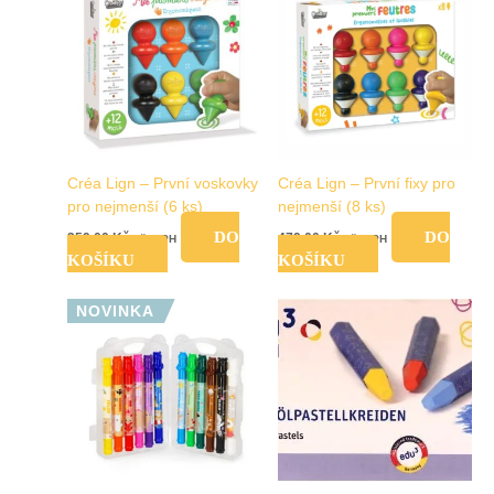
Créa Lign – První voskovky
Créa Lign – První fixy pro
pro nejmenší (6 ks)
nejmenší (8 ks)
DO
DO
359,00
Kč
479,00
Kč
vč. DPH
vč. DPH
KOŠÍKU
KOŠÍKU
NOVINKA