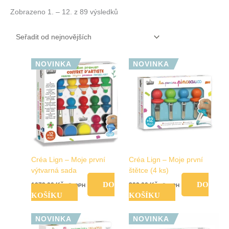
Zobrazeno 1. – 12. z 89 výsledků
NOVINKA
NOVINKA
Créa Lign – Moje první
Créa Lign – Moje první
výtvarná sada
štětce (4 ks)
DO
DO
1079,00
Kč
399,00
Kč
vč. DPH
vč. DPH
KOŠÍKU
KOŠÍKU
NOVINKA
NOVINKA