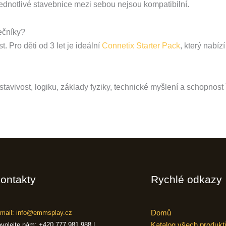
ednotlivé stavebnice mezi sebou nejsou kompatibilní.
ečníky?
t. Pro děti od 3 let je ideální
Connetix Starter Pack
, který nabíz
dstavivost, logiku, základy fyziky, technické myšlení a schopnost 
ontakty
Rychlé odkazy
Domů
mail: info@emmsplay.cz
Katalog všech produkt
volejte nám: +420 777 981 988 |