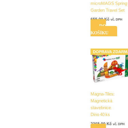
microMAGS Spring
Garden Travel Set
655,00
Kč
vč. DPH
DO
KOŠÍKU
DOPRAVA ZDARM
Magna-Tiles:
Magnetická
stavebnice
Dino 40 ks
2365,00
Kč
vč. DPH