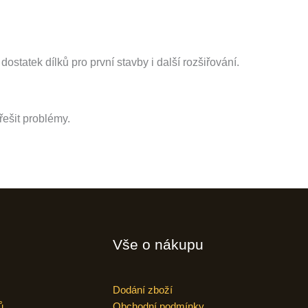
í dostatek dílků pro první stavby i další rozšiřování.
řešit problémy.
Vše o nákupu
Dodání zboží
ů
Obchodní podmínky