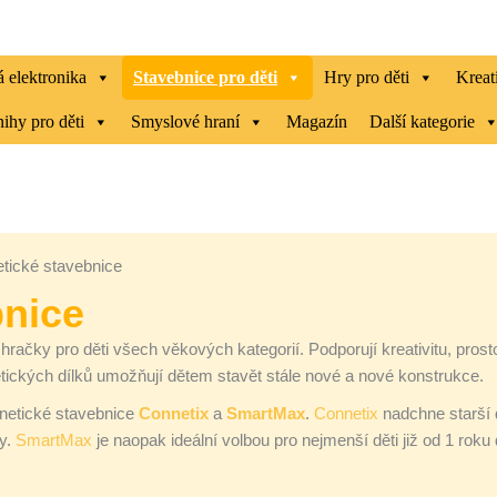
 elektronika
Stavebnice pro děti
Hry pro děti
Kreat
ihy pro děti
Smyslové hraní
Magazín
Další kategorie
tické stavebnice
bnice
hračky pro děti všech věkových kategorií. Podporují kreativitu, pros
ických dílků umožňují dětem stavět stále nové a nové konstrukce.
netické stavebnice
Connetix
a
SmartMax
.
Connetix
nadchne starší 
hy.
SmartMax
je naopak ideální volbou pro nejmenší děti již od 1 r