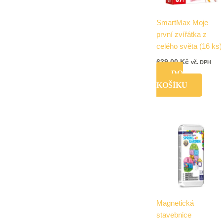
SmartMax Moje
první zvířátka z
celého světa (16 ks
639,00
Kč
vč. DPH
DO
KOŠÍKU
Magnetická
stavebnice