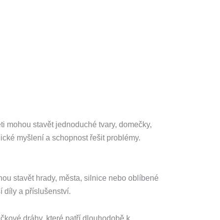
ěti mohou stavět jednoduché tvary, domečky,
logické myšlení a schopnost řešit problémy.
ou stavět hrady, města, silnice nebo oblíbené
díly a příslušenství.
ličkové dráhy, které patří dlouhodobě k