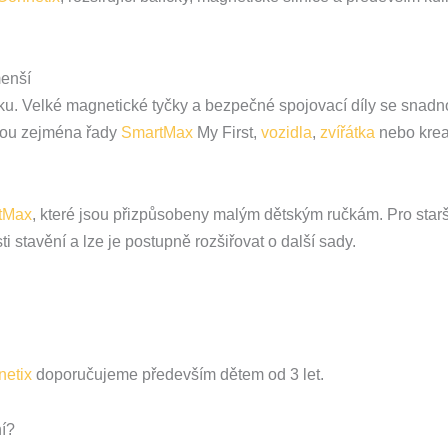
menší
 roku. Velké magnetické tyčky a bezpečné spojovací díly se sna
sou zejména řady
SmartMax
My First,
vozidla
,
zvířátka
nebo kreat
tMax
, které jsou přizpůsobeny malým dětským ručkám. Pro starší
 stavění a lze je postupně rozšiřovat o další sady.
etix
doporučujeme především dětem od 3 let.
í?