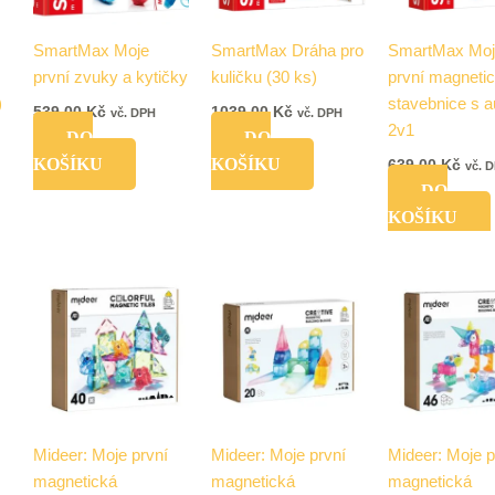
SmartMax Moje
SmartMax Dráha pro
SmartMax Mo
první zvuky a kytičky
kuličku (30 ks)
první magneti
)
stavebnice s 
539,00
Kč
1039,00
Kč
vč. DPH
vč. DPH
2v1
DO
DO
KOŠÍKU
KOŠÍKU
639,00
Kč
vč. 
DO
KOŠÍKU
Mideer: Moje první
Mideer: Moje první
Mideer: Moje p
magnetická
magnetická
magnetická