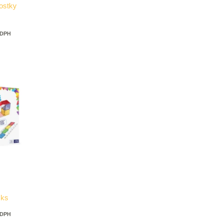
ostky
 DPH
 ks
 DPH