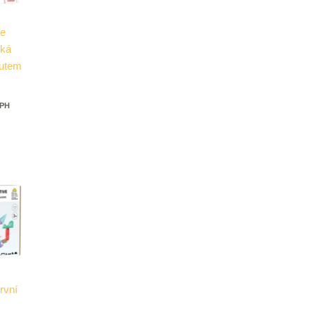
je
cká
autem
DPH
rvní