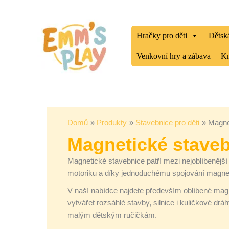
Přeskočit
Seřazeno
na
od
obsah
nejnovějších
Hračky pro děti
Dětská
Venkovní hry a zábava
Kn
Domů
Produkty
Stavebnice pro děti
Magne
Magnetické stave
Magnetické stavebnice patří mezi nejoblíbenější 
motoriku a díky jednoduchému spojování magnet
V naší nabídce najdete především oblíbené mag
vytvářet rozsáhlé stavby, silnice i kuličkové drá
malým dětským ručičkám.