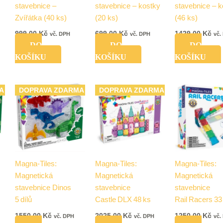
stavebnice –
stavebnice – kostky
stavebnice – k
Zvířátka (40 ks)
(20 ks)
(46 ks)
999,00
Kč
699,00
Kč
1429,00
Kč
vč. DPH
vč. DPH
vč.
DO
DO
DO
KOŠÍKU
KOŠÍKU
KOŠÍKU
A
DOPRAVA ZDARMA
DOPRAVA ZDARMA
Magna-Tiles:
Magna-Tiles:
Magna-Tiles:
Magnetická
Magnetická
Magnetická
stavebnice Dinos
stavebnice
stavebnice
5 dílů
Castle DLX 48 ks
Rail Racers 33
1550,00
Kč
2025,00
Kč
1250,00
Kč
vč. DPH
vč. DPH
vč.