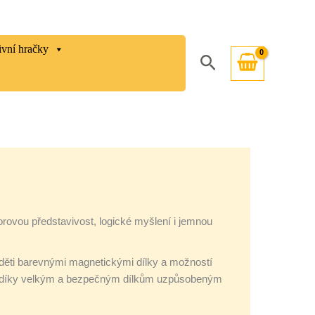
ivní hračky
Hledat
torovou představivost, logické myšlení i jemnou
děti barevnými magnetickými dílky a možností
oku díky velkým a bezpečným dílkům uzpůsobeným