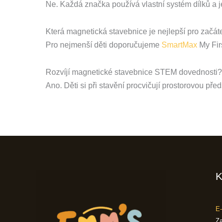
Ne. Každá značka používá vlastní systém dílků a j
Která magnetická stavebnice je nejlepší pro začát
Pro nejmenší děti doporučujeme
SmartMax
My Firs
Rozvíjí magnetické stavebnice STEM dovednosti?
Ano. Děti si při stavění procvičují prostorovou pře
K
E-
Za