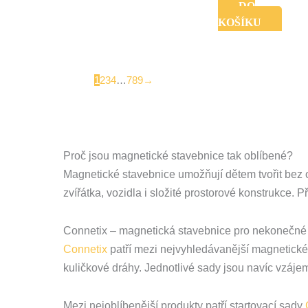
DO
KOŠÍKU
1
2
3
4
…
7
8
9
→
Proč jsou magnetické stavebnice tak oblíbené?
Magnetické stavebnice umožňují dětem tvořit bez 
zvířátka, vozidla i složité prostorové konstrukce. P
Connetix – magnetická stavebnice pro nekonečné 
Connetix
patří mezi nejvyhledávanější magnetické 
kuličkové dráhy. Jednotlivé sady jsou navíc vzájemn
Mezi nejoblíbenější produkty patří startovací sady