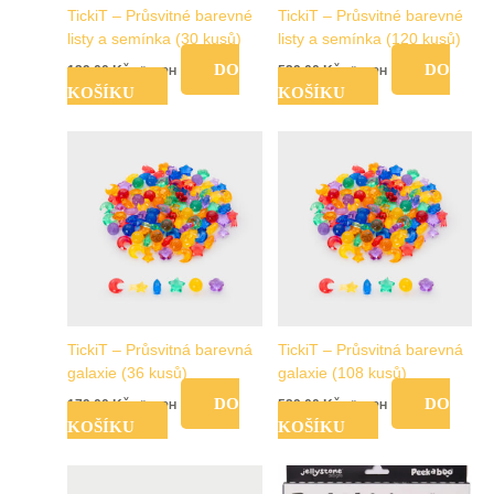
TickiT – Průsvitné barevné
TickiT – Průsvitné barevné
listy a semínka (30 kusů)
listy a semínka (120 kusů)
DO
DO
139,00
Kč
529,00
Kč
vč. DPH
vč. DPH
KOŠÍKU
KOŠÍKU
TickiT – Průsvitná barevná
TickiT – Průsvitná barevná
galaxie (36 kusů)
galaxie (108 kusů)
DO
DO
179,00
Kč
529,00
Kč
vč. DPH
vč. DPH
KOŠÍKU
KOŠÍKU