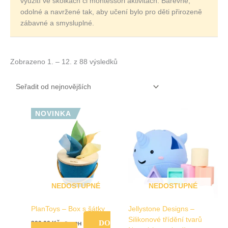
využití ve školkách či montessori aktivitách. Barevné,
odolné a navržené tak, aby učení bylo pro děti přirozeně
zábavné a smysluplné.
Zobrazeno 1. – 12. z 88 výsledků
NOVINKA
NEDOSTUPNÉ
NEDOSTUPNÉ
PlanToys – Box s šátky
Jellystone Designs –
Silikonové třídění tvarů
DO
399,00
Kč
vč. DPH