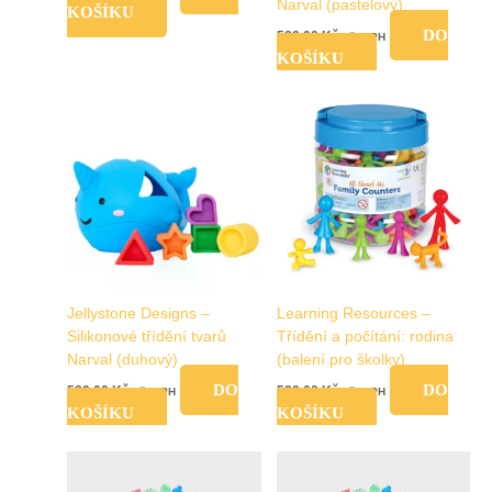
Narval (pastelový)
KOŠÍKU
DO
589,00
Kč
vč. DPH
KOŠÍKU
Jellystone Designs –
Learning Resources –
Silikonové třídění tvarů
Třídění a počítání: rodina
Narval (duhový)
(balení pro školky)
DO
DO
589,00
Kč
589,00
Kč
vč. DPH
vč. DPH
KOŠÍKU
KOŠÍKU