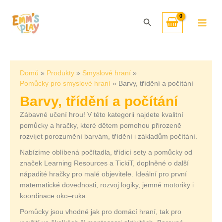
Přeskočit
Seřazeno
na
od
Hledat
obsah
nejnovějších
Domů
Produkty
Smyslové hraní
Pomůcky pro smyslové hraní
Barvy, třídění a počítání
Barvy, třídění a počítání
Zábavné učení hrou! V této kategorii najdete kvalitní
pomůcky a hračky, které dětem pomohou přirozeně
rozvíjet porozumění barvám, třídění i základům počítání.
Nabízíme oblíbená počítadla, třídicí sety a pomůcky od
značek Learning Resources a TickiT, doplněné o další
nápadité hračky pro malé objevitele. Ideální pro první
matematické dovednosti, rozvoj logiky, jemné motoriky i
koordinace oko–ruka.
Pomůcky jsou vhodné jak pro domácí hraní, tak pro