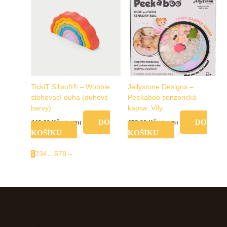
TickiT Silisoft® – Wobble
Jellystone Designs –
stohovací duha (duhové
Peekaboo senzorická
barvy)
kapsa: Víly
DO
DO
449,00
Kč
479,00
Kč
vč. DPH
vč. DPH
KOŠÍKU
KOŠÍKU
1
2
3
4
…
6
7
8
→