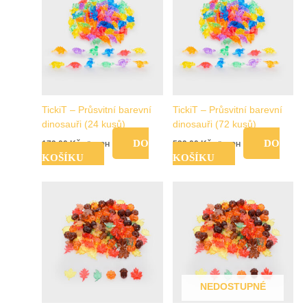
TickiT – Průsvitní barevní
TickiT – Průsvitní barevní
dinosauři (24 kusů)
dinosauři (72 kusů)
DO
DO
179,00
Kč
529,00
Kč
vč. DPH
vč. DPH
KOŠÍKU
KOŠÍKU
NEDOSTUPNÉ