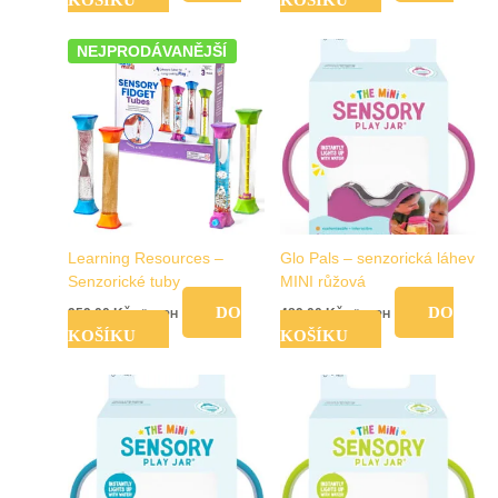
NEJPRODÁVANĚJŠÍ
Learning Resources –
Glo Pals – senzorická láhev
Senzorické tuby
MINI růžová
DO
DO
959,00
Kč
489,00
Kč
vč. DPH
vč. DPH
KOŠÍKU
KOŠÍKU