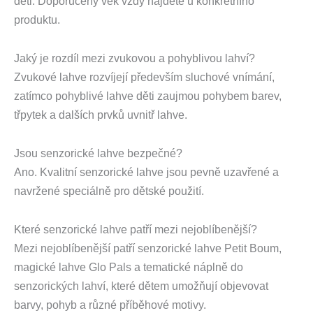
děti. Doporučený věk vždy najdete u konkrétního
produktu.
Jaký je rozdíl mezi zvukovou a pohyblivou lahví?
Zvukové lahve rozvíjejí především sluchové vnímání,
zatímco pohyblivé lahve děti zaujmou pohybem barev,
třpytek a dalších prvků uvnitř lahve.
Jsou senzorické lahve bezpečné?
Ano. Kvalitní senzorické lahve jsou pevně uzavřené a
navržené speciálně pro dětské použití.
Které senzorické lahve patří mezi nejoblíbenější?
Mezi nejoblíbenější patří senzorické lahve Petit Boum,
magické lahve Glo Pals a tematické náplně do
senzorických lahví, které dětem umožňují objevovat
barvy, pohyb a různé příběhové motivy.