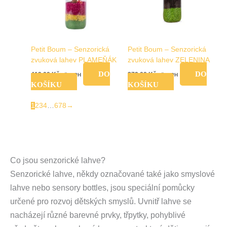
Petit Boum – Senzorická
Petit Boum – Senzorická
zvuková lahev PLAMEŇÁK
zvuková lahev ZELENINA
DO
DO
419,00
Kč
379,00
Kč
vč. DPH
vč. DPH
KOŠÍKU
KOŠÍKU
1
2
3
4
…
6
7
8
→
Co jsou senzorické lahve?
Senzorické lahve, někdy označované také jako smyslové
lahve nebo sensory bottles, jsou speciální pomůcky
určené pro rozvoj dětských smyslů. Uvnitř lahve se
nacházejí různé barevné prvky, třpytky, pohyblivé