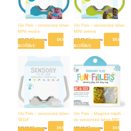
Glo Pals – senzorická láhev
Glo Pals – senzorická láhev
MINI modrá
MINI zelená
DO
DO
489,00
Kč
489,00
Kč
vč. DPH
vč. DPH
KOŠÍKU
KOŠÍKU
Glo Pals – senzorická láhev
Glo Pals – Magická náplň
ŠEDÁ
do senzorické lahve ABC
DO
DO
549,00
Kč
179,00
Kč
vč. DPH
vč. DPH