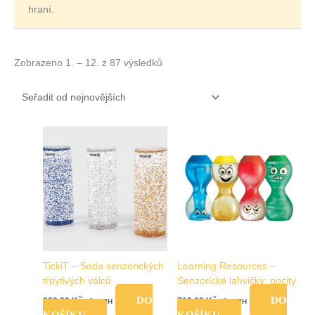
hraní.
Zobrazeno 1. – 12. z 87 výsledků
TickiT – Sada senzorických
Learning Resources –
třpytivých válců
Senzorické lahvičky: pocity
DO
DO
669,00
Kč
719,00
Kč
vč. DPH
vč. DPH
KOŠÍKU
KOŠÍKU