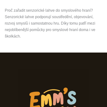
Proč zařadit senzorické lahve do smyslového hraní?
Senzorické lahve podporují soustředění, objevování,
rozvoj smyslů i samostatnou hru. Díky tomu patří mezi
nejoblíbenější pomůcky pro smyslové hraní doma i ve
školkách.