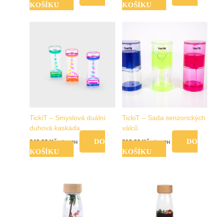
KOŠÍKU
KOŠÍKU
TickiT – Smyslová duální
TickiT – Sada senzorických
duhová kaskáda
válců
DO
DO
649,00
Kč
819,00
Kč
vč. DPH
vč. DPH
KOŠÍKU
KOŠÍKU