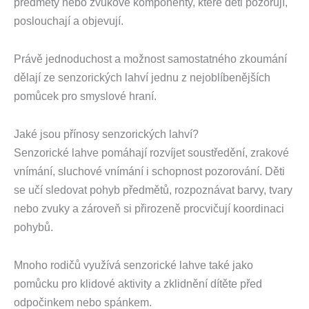
předměty nebo zvukové komponenty, které děti pozorují,
poslouchají a objevují.
Právě jednoduchost a možnost samostatného zkoumání
dělají ze senzorických lahví jednu z nejoblíbenějších
pomůcek pro smyslové hraní.
Jaké jsou přínosy senzorických lahví?
Senzorické lahve pomáhají rozvíjet soustředění, zrakové
vnímání, sluchové vnímání i schopnost pozorování. Děti
se učí sledovat pohyb předmětů, rozpoznávat barvy, tvary
nebo zvuky a zároveň si přirozeně procvičují koordinaci
pohybů.
Mnoho rodičů využívá senzorické lahve také jako
pomůcku pro klidové aktivity a zklidnění dítěte před
odpočinkem nebo spánkem.