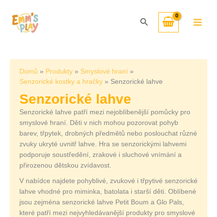
Přeskočit
Seřazeno
na
od
Hledat
obsah
nejnovějších
Domů
Produkty
Smyslové hraní
Senzorické kostky a hračky
Senzorické lahve
Senzorické lahve
Senzorické lahve patří mezi nejoblíbenější pomůcky pro
smyslové hraní. Děti v nich mohou pozorovat pohyb
barev, třpytek, drobných předmětů nebo poslouchat různé
zvuky ukryté uvnitř lahve. Hra se senzorickými lahvemi
podporuje soustředění, zrakové i sluchové vnímání a
přirozenou dětskou zvídavost.
V nabídce najdete pohyblivé, zvukové i třpytivé senzorické
lahve vhodné pro miminka, batolata i starší děti. Oblíbené
jsou zejména senzorické lahve Petit Boum a Glo Pals,
které patří mezi nejvyhledávanější produkty pro smyslové