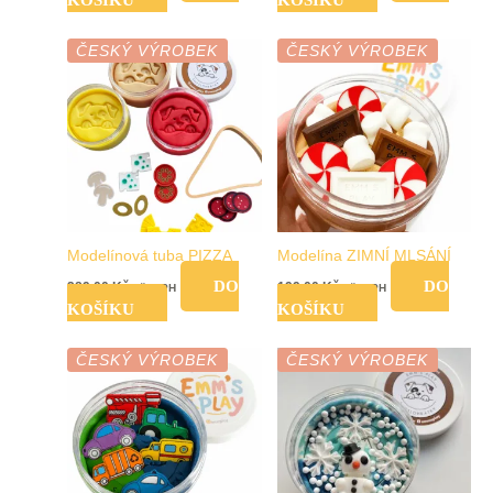
ČESKÝ VÝROBEK
ČESKÝ VÝROBEK
Modelínová tuba PIZZA
Modelína ZIMNÍ MLSÁNÍ
DO
DO
289,00
Kč
199,00
Kč
vč. DPH
vč. DPH
KOŠÍKU
KOŠÍKU
ČESKÝ VÝROBEK
ČESKÝ VÝROBEK