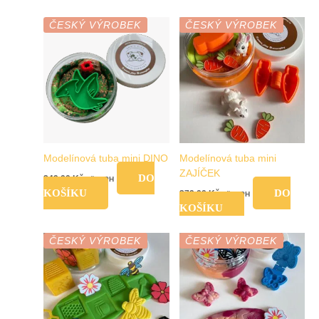
ČESKÝ VÝROBEK
ČESKÝ VÝROBEK
Modelínová tuba mini DINO
Modelínová tuba mini
ZAJÍČEK
DO
249,00
Kč
vč. DPH
KOŠÍKU
DO
279,00
Kč
vč. DPH
KOŠÍKU
ČESKÝ VÝROBEK
ČESKÝ VÝROBEK