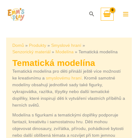
Přeskočit
Seřazeno
na
od
Hledat
obsah
nejnovějších
Domů
Produkty
Smyslové hraní
Senzorický materiál
Modelína
Tematická modelína
Tematická modelína
Tematická modelína pro děti přináší ještě více možností
ke kreativnímu a
smyslovému hraní
. Kromě samotné
modelíny obsahují jednotlivé sady také figurky,
vykrajovátka, razítka, třpytky nebo další tematické
doplňky, které inspirují děti k vytváření vlastních příběhů a
herních světů.
Modelína s figurkami a tematickými doplňky podporuje
fantazii, kreativitu i samostatnou hru. Děti mohou
objevovat dinosaury, zvířátka, přírodu, pohádkové bytosti
nebo další oblíbená témata a rozvíjet při tom jemnou