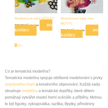
Modelínová tuba VČELKY
Modelínová tuba mini
MOTÝL
DO
389,00
Kč
vč. DPH
KOŠÍKU
DO
259,00
Kč
vč. DPH
KOŠÍKU
1
2
3
→
Co je tematická modelína?
Tematická modelína spojuje oblíbené modelování s prvky
smyslového hraní
a kreativního objevování. Každá sada
obsahuje
modelínu
a tematické doplňky, které dětem
pomáhají vytvářet vlastní herní scénáře a příběhy. Mohou
to být figurky, vykrajovátka, razítka, třpytky, přírodniny