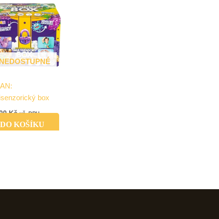
NEDOSTUPNÉ
AN:
isenzorický box
,00
Kč
vč. DPH
DO KOŠÍKU