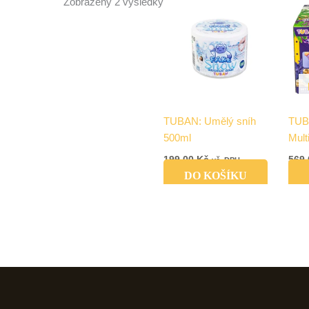
Zobrazeny 2 výsledky
TUBAN: Umělý sníh
TUB
500ml
Mult
199,00
Kč
569
vč. DPH
DO KOŠÍKU