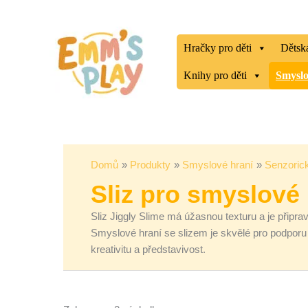
Přeskočit
Seřazeno
na
od
obsah
nejnovějších
Hračky pro děti
Dětská
Knihy pro děti
Smyslo
Domů
Produkty
Smyslové hraní
Senzorick
Sliz pro smyslové 
Sliz Jiggly Slime má úžasnou texturu a je připra
Smyslové hraní se slizem je skvělé pro podporu
kreativitu a představivost.