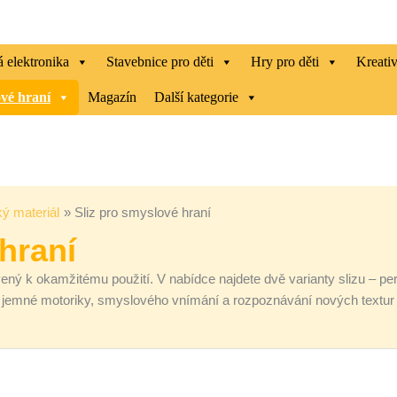
 elektronika
Stavebnice pro děti
Hry pro děti
Kreati
vé hraní
Magazín
Další kategorie
ý materiál
Sliz pro smyslové hraní
hraní
vený k okamžitému použití. V nabídce najdete dvě varianty slizu – pe
 jemné motoriky, smyslového vnímání a rozpoznávání nových textur m