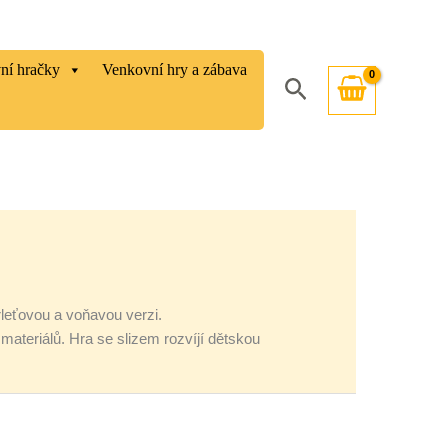
vní hračky
Venkovní hry a zábava
Hledat
rleťovou a voňavou verzi.
ateriálů. Hra se slizem rozvíjí dětskou