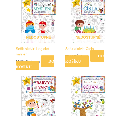
NEDOSTUPNÉ
NEDOSTUPNÉ
Sešit aktivit: Logické
Sešit aktivit: Čísla
myšlení
DO
99,00
Kč
vč. DPH
DO
KOŠÍKU
99,00
Kč
vč. DPH
KOŠÍKU