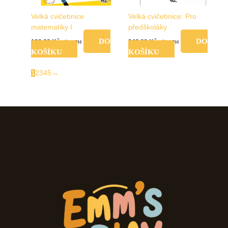
Velká cvičebnice
Velká cvičebnice: Pro
matematiky I
předškoláky
DO
DO
199,00
Kč
249,00
Kč
vč. DPH
vč. DPH
KOŠÍKU
KOŠÍKU
1
2
3
4
5
→