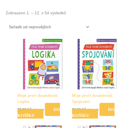
Zobrazeno 1. – 12. z 54 výsledků
Moje první dovednosti:
Moje první dovednosti:
Logika
Spojování
DO
DO
99,00
Kč
99,00
Kč
vč. DPH
vč. DPH
KOŠÍKU
KOŠÍKU