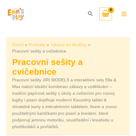
Přeskočit
Seřazeno
na
od
Hledat
obsah
nejnovějších
Domů
Produkty
Výbava do škol(k)y
Pracovní sešity a cvičebnice
Pracovní sešity a
cvičebnice
Pracovní sešity JIRI MODELS a interaktivní sety Ella &
Max nabízí ideální kombinaci zábavy a vzdělávání –
tradiční papírové sešity s úkoly a cvičeními pro rozvoj
logiky i psaní doplňuje moderní Kouzelný tablet &
stíratelné karty s interaktivním tabletem, fixem a znovu
použitelnými kartičkami pro psaní a kreslení, které
podporují jemnou motoriku, soustředění i kreativitu u
předškoláků a prvňáčků.