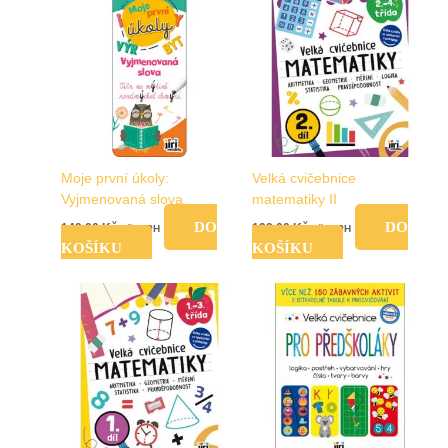
Moje první úkoly:
Velká cvičebnice
Vyjmenovaná slova
matematiky II
DO
DO
149,00
Kč
199,00
Kč
vč. DPH
vč. DPH
KOŠÍKU
KOŠÍKU