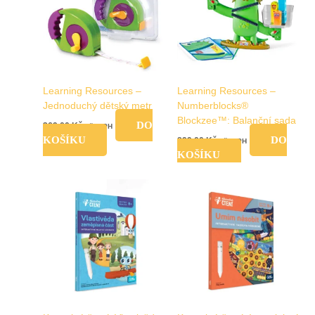
Learning Resources –
Learning Resources –
Jednoduchý dětský metr
Numberblocks®
Blockzee™: Balanční sada
DO
369,00
Kč
vč. DPH
KOŠÍKU
DO
899,00
Kč
vč. DPH
KOŠÍKU