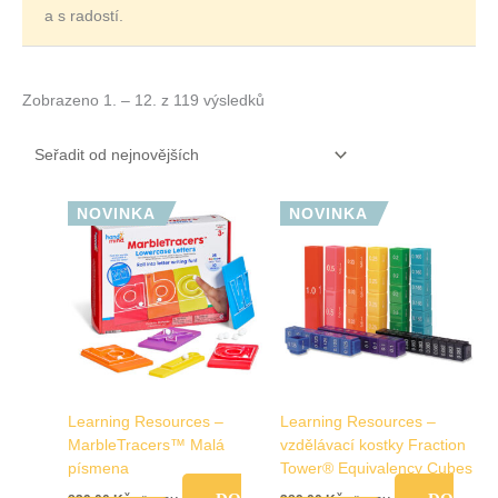
a s radostí.
Zobrazeno 1. – 12. z 119 výsledků
NOVINKA
NOVINKA
Learning Resources –
Learning Resources –
MarbleTracers™ Malá
vzdělávací kostky Fraction
písmena
Tower® Equivalency Cubes