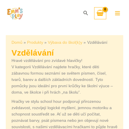
Přeskočit
Seřazeno
na
od
Hledat
obsah
nejnovějších
Domů
Produkty
Výbava do škol(k)y
Vzdělávání
Vzdělávání
Hravé vzdělávání pro zvídavé hlavičky!
V kategorii Vzdělávání najdete hračky, které děti
zábavnou formou seznámí se světem písmen, čísel,
tvarů, barev a dalších základních dovedností. Tyto
pomůcky jsou ideální pro první krůčky ke školní výuce –
doma, ve školce i při hrách „na školu“.
Hračky ve stylu school hour podporují přirozenou
zvědavost, rozvíjejí logické myšlení, jemnou motoriku a
schopnost soustředit se. Ať už se děti učí počítat,
poznávat barvy, psát písmena nebo jen objevují nové
souvislosti, s našimi vzdělávacími hračkami to půjde hravě