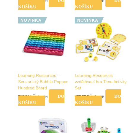
DO
DO
829,00
Kč
389,00
Kč
vč. DPH
vč. DPH
KOŠÍKU
KOŠÍKU
NOVINKA
NOVINKA
Learning Resources –
Learning Resources –
Senzorický Bubble Popper
vzdělávací hra Time Activity
Hundred Board
Set
DO
DO
219,00
Kč
499,00
Kč
vč. DPH
vč. DPH
KOŠÍKU
KOŠÍKU