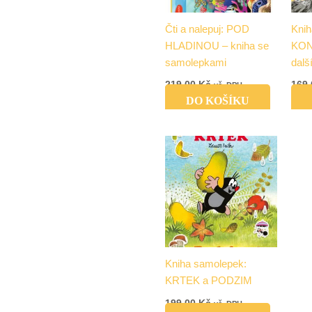
Čti a nalepuj: POD
Knih
HLADINOU – kniha se
KON
samolepkami
dalš
219,00
Kč
169
vč. DPH
DO KOŠÍKU
Kniha samolepek:
KRTEK a PODZIM
199,00
Kč
vč. DPH