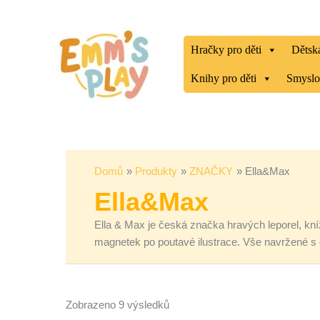
Přeskočit
Seřazeno
na
od
obsah
nejnovějších
Hračky pro děti
Dětská
Knihy pro děti
Smyslo
Domů
Produkty
ZNAČKY
Ella&Max
Ella&Max
Ella & Max je česká značka hravých leporel, kníže
magnetek po poutavé ilustrace. Vše navržené s d
Zobrazeno 9 výsledků