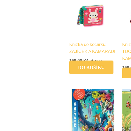
Knížka do kočárku:
Kníž
ZAJÍČEK A KAMARÁDI
TUČ
KAM
159,00
Kč
vč. DPH
DO KOŠÍKU
159