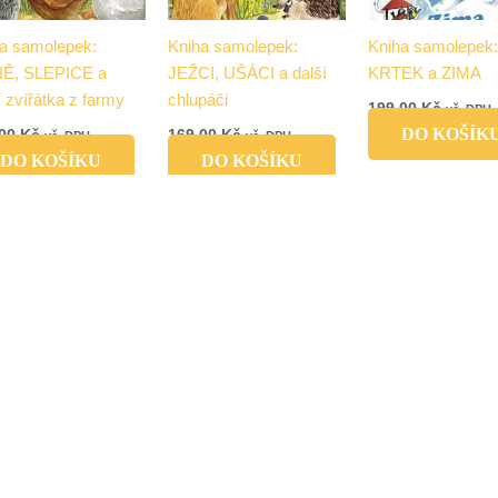
a samolepek:
Kniha samolepek:
Kniha samolepek
Ě, SLEPICE a
JEŽCI, UŠÁCI a další
KRTEK a ZIMA
í zvířátka z farmy
chlupáči
199,00
Kč
vč. DPH
DO KOŠÍK
,00
Kč
169,00
Kč
vč. DPH
vč. DPH
DO KOŠÍKU
DO KOŠÍKU