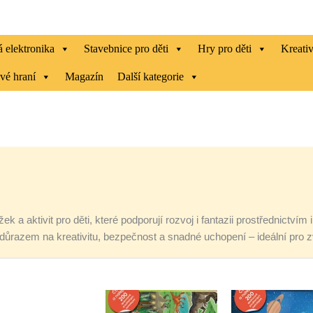
 elektronika
Stavebnice pro děti
Hry pro děti
Kreati
vé hraní
Magazín
Další kategorie
k a aktivit pro děti, které podporují rozvoj i fantazii prostřednictvím
ůrazem na kreativitu, bezpečnost a snadné uchopení – ideální pro zví