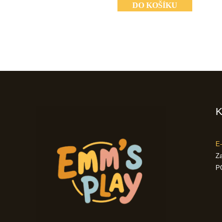
DO KOŠÍKU
K
E-
Za
P