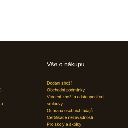
Vše o nákupu
Dodání zboží
ů
Obchodní podmínky
Vrácení zboží a odstoupení od
 a
smlouvy
Ochrana osobních údajů
Certifikace nezávadnosti
Pro školy a školky