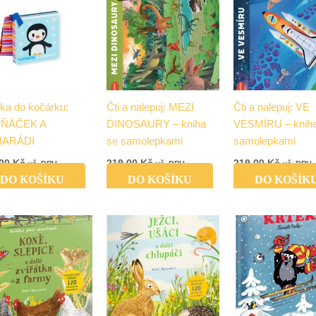
ka do kočárku:
Čti a nalepuj: MEZI
Čti a nalepuj: VE
ŇÁČEK A
DINOSAURY – kniha
VESMÍRU – kniha
ARÁDI
se samolepkami
samolepkami
,00
Kč
219,00
Kč
219,00
Kč
vč. DPH
vč. DPH
vč. DPH
DO KOŠÍKU
DO KOŠÍKU
DO KOŠÍK