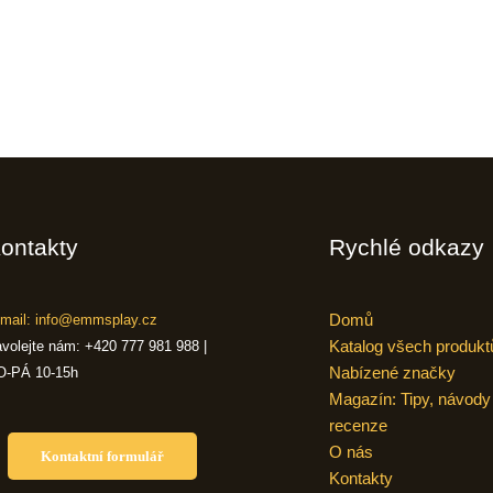
ontakty
Rychlé odkazy
Domů
mail: info@emmsplay.cz
Katalog všech produkt
volejte nám: +420 777 981 988 |
Nabízené značky
O-PÁ 10-15h
Magazín: Tipy, návody
recenze
O nás
Kontaktní formulář
Kontakty