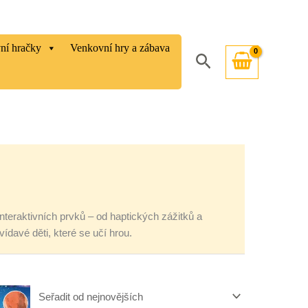
vní hračky
Venkovní hry a zábava
Hledat
 interaktivních prvků – od haptických zážitků a
davé děti, které se učí hrou.