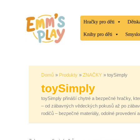
Přeskočit
Seřazeno
na
od
obsah
nejnovějších
Hračky pro děti
Dětská
Knihy pro děti
Smyslo
Domů
Produkty
ZNAČKY
toySimply
toySimply
toySimply přináší chytré a bezpečné hračky, které
– od zábavných vědeckých pokusů až po zábavné
rodičů – bezpečné materiály, odolné provedení a a