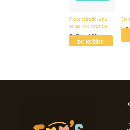
Mideer: Krabička na
Jógo
pohádkové kotoučky
259
79,00
Kč
vč. DPH
DO KOŠÍKU
K
E-