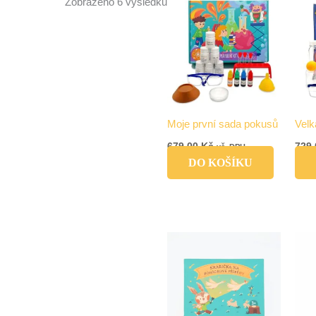
Zobrazeno 6 výsledků
Moje první sada pokusů
Velk
679,00
Kč
729
vč. DPH
DO KOŠÍKU