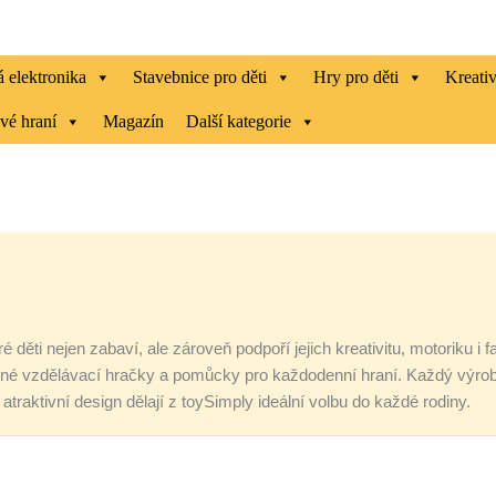
 elektronika
Stavebnice pro děti
Hry pro děti
Kreati
vé hraní
Magazín
Další kategorie
 děti nejen zabaví, ale zároveň podpoří jejich kreativitu, motoriku i 
 vzdělávací hračky a pomůcky pro každodenní hraní. Každý výrobe
traktivní design dělají z toySimply ideální volbu do každé rodiny.