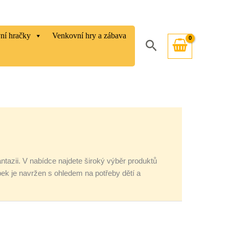
vní hračky
Venkovní hry a zábava
Hledat
fantazii. V nabídce najdete široký výběr produktů
k je navržen s ohledem na potřeby dětí a