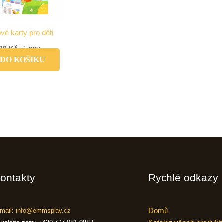
vé karty pro děti
,00
Kč
vč. DPH
DO KOŠÍKU
ontakty
Rychlé odkazy
Domů
mail: info@emmsplay.cz