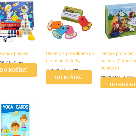
á sada pokusů
Diskety s pohádkami do
Dětská promítací
promítací baterky
baterka (4 tradičn
,00
Kč
vč. DPH
pohádky)
DO KOŠÍKU
189,00
Kč
vč. DPH
DO KOŠÍKU
499,00
Kč
vč. DPH
DO KOŠÍK