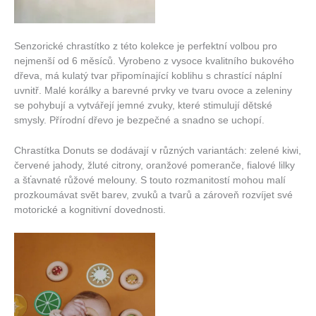
Senzorické chrastítko z této kolekce je perfektní volbou pro
nejmenší od 6 měsíců. Vyrobeno z vysoce kvalitního bukového
dřeva, má kulatý tvar připomínající koblihu s chrastící náplní
uvnitř. Malé korálky a barevné prvky ve tvaru ovoce a zeleniny
se pohybují a vytvářejí jemné zvuky, které stimulují dětské
smysly. Přírodní dřevo je bezpečné a snadno se uchopí.
Chrastítka Donuts se dodávají v různých variantách: zelené kiwi,
červené jahody, žluté citrony, oranžové pomeranče, fialové lilky
a šťavnaté růžové melouny. S touto rozmanitostí mohou malí
prozkoumávat svět barev, zvuků a tvarů a zároveň rozvíjet své
motorické a kognitivní dovednosti.