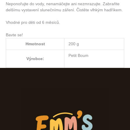
Neponořujte do vody, nenamáčejte ani nezmrazujte. Zabraňte
delšímu vystavení slunečnímu záření. Čistěte vlhkým hadříkem.
Vhodné pro děti od 6 měsíců.
Bavte se!
Hmotnost
200 g
Petit Boum
Výrobce: