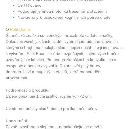
Certifikováno
Podporuje jemnou motoriku třesením a otáčením
Navrženo pro uspokojení kognitivních potřeb dítěte
O
Petit Boum
Španělská značka senzorických hraček. Zakladatel značky,
Dolors, si všiml, jak často si děti vybírají jednoduché lahve, se
kterými si hrají, manipulují a sledují jejich obsah. To ji inspirovalo
k vytvoření Petit Boum – série bezpečných, zajímavých hraček
uzavřených v lahvích. Po mnoha zkouškách a konzultacích s
terapeuty a pediatry vytvořila Dolors svět plný barev,
dobrodružství a magických efektů, které mohou děti
prozkoumat.
Podrobnosti o produktu:
Balení obsahuje 1 chrastítko, rozměry: 7×2 cm.
Uvedené obrázky slouží pouze pro ilustrační účely.
Upozornění:
Pevně ​​uzavřeno a slepeno – nepokoušejte se otevřít.