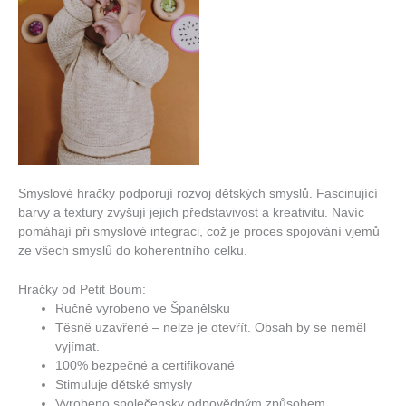
Smyslové hračky podporují rozvoj dětských smyslů. Fascinující
barvy a textury zvyšují jejich představivost a kreativitu. Navíc
pomáhají při smyslové integraci, což je proces spojování vjemů
ze všech smyslů do koherentního celku.
Hračky od Petit Boum:
Ručně vyrobeno ve Španělsku
Těsně uzavřené – nelze je otevřít. Obsah by se neměl
vyjímat.
100% bezpečné a certifikované
Stimuluje dětské smysly
Vyrobeno společensky odpovědným způsobem