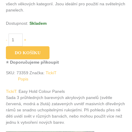
všech věkových kategorií.
Jsou ideální pro použití na světelných
panelech.
Dostupnost:
Skladem
-
+
DO KOŠÍKU
⭐ Doporučujeme přikoupit
SKU:
73359
Značka:
TickiT
Popis
TickiT:
Easy Hold Colour Panels
Sada 3 průhledných barevných akrylových panelů (světle
červená, modrá a žlutá) zatavených uvnitř masivních dřevěných
rámů se snadno uchopitelnými rukojeťmi. Při pohledu přes ně
děti uvidí svět v různých barvách, nebo mohou použít více než
jednu k vytvoření nových barev.