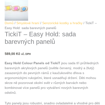
Domů
/
Smyslové hraní
/
Senzorické kostky a hračky
/ TickiT –
Easy Hold: sada barevných panelů
TickiT – Easy Hold: sada
barevných panelů
589,00
Kč
vč. DPH
Easy Hold Colour Panels od TickiT
jsou sada tří průhledných
barevných akrylových panelů (světle červený, modrý a žlutý)
zasazených do pevných rámů z kaučukového dřeva s
ergonomickými rukojeťmi, které usnadňují držení.
Děti mohou
skrze ně pozorovat okolní svět v různých barvách nebo
kombinovat více panelů pro vytváření nových barevných
odstínů.
Tyto panely jsou robustní, snadno ovladatelné a vhodné pro děti