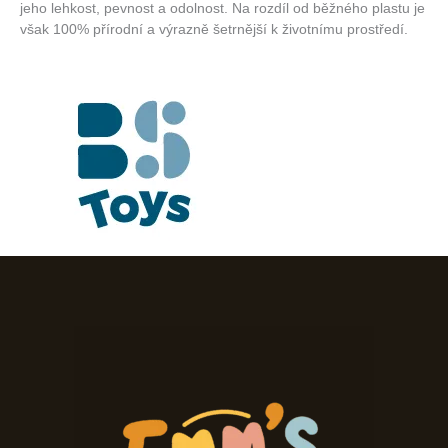
jeho lehkost, pevnost a odolnost. Na rozdíl od běžného plastu je
však 100% přírodní a výrazně šetrnější k životnímu prostředí.