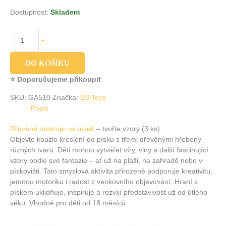
Dostupnost:
Skladem
-
+
DO KOŠÍKU
⭐ Doporučujeme přikoupit
SKU:
GA510
Značka:
BS Toys
Popis
Dřevěné nástroje na písek
– tvořte vzory (3 ks)
Objevte kouzlo kreslení do písku s třemi dřevěnými hřebeny
různých tvarů. Děti mohou vytvářet víry, vlny a další fascinující
vzory podle své fantazie – ať už na pláži, na zahradě nebo v
pískovišti. Tato smyslová aktivita přirozeně podporuje kreativitu,
jemnou motoriku i radost z venkovního objevování. Hraní s
pískem uklidňuje, inspiruje a rozvíjí představivost už od útlého
věku. Vhodné pro děti od 18 měsíců.