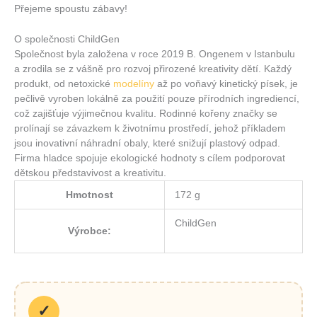
Přejeme spoustu zábavy!
O společnosti ChildGen
Společnost byla založena v roce 2019 B. Ongenem v Istanbulu
a zrodila se z vášně pro rozvoj přirozené kreativity dětí. Každý
produkt, od netoxické
modelíny
až po voňavý kinetický písek, je
pečlivě vyroben lokálně za použití pouze přírodních ingrediencí,
což zajišťuje výjimečnou kvalitu. Rodinné kořeny značky se
prolínají se závazkem k životnímu prostředí, jehož příkladem
jsou inovativní náhradní obaly, které snižují plastový odpad.
Firma hladce spojuje ekologické hodnoty s cílem podporovat
dětskou představivost a kreativitu.
Hmotnost
172 g
ChildGen
Výrobce:
✓