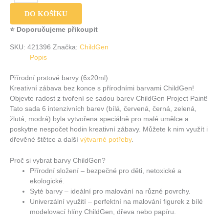
DO KOŠÍKU
⭐ Doporučujeme přikoupit
SKU:
421396
Značka:
ChildGen
Popis
Přírodní prstové barvy (6x20ml)
Kreativní zábava bez konce s přírodními barvami ChildGen!
Objevte radost z tvoření se sadou barev ChildGen Project Paint!
Tato sada 6 intenzivních barev (bílá, červená, černá, zelená,
žlutá, modrá) byla vytvořena speciálně pro malé umělce a
poskytne nespočet hodin kreativní zábavy. Můžete k nim využít i
dřevěné štětce a další
výtvarné potřeby
.
Proč si vybrat barvy ChildGen?
Přírodní složení – bezpečné pro děti, netoxické a
ekologické.
Syté barvy – ideální pro malování na různé povrchy.
Univerzální využití – perfektní na malování figurek z bílé
modelovací hlíny ChildGen, dřeva nebo papíru.