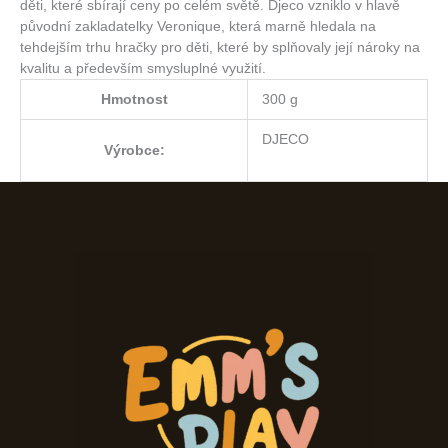
děti, které sbírají ceny po celém světě. Djeco vzniklo v hlavě
původní zakladatelky Veronique, která marně hledala na
tehdejším trhu hračky pro děti, které by splňovaly její nároky na
kvalitu a především smysluplné využití.
Hmotnost
300 g
DJECO
Výrobce: