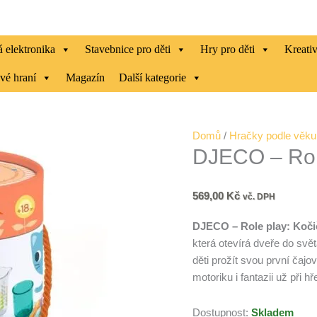
 elektronika
Stavebnice pro děti
Hry pro děti
Kreati
vé hraní
Magazín
Další kategorie
DJECO
Domů
/
Hračky podle věku
DJECO – Role
-
Role
play:
569,00
Kč
vč. DPH
Kočičí
snack
DJECO – Role play: Koči
množství
která otevírá dveře do svět
děti prožít svou první čaj
motoriku i fantazii už při hř
Dostupnost:
Skladem