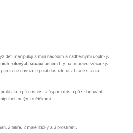
dyž děti manipulují s mini nádobím a nádhernými doplňky.
dních rolových situací
během hry na přípravu svačinky.
, přirozeně navozuje pocit dospělého v hrané scénce.
 praktickou přenosnost a úsporu místa při skladování.
nipulaci malými ručičkami.
, 2 talíře, 2 malé lžičky a 3 prostírání.