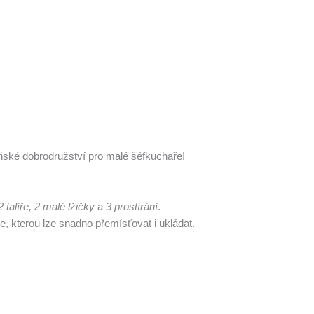
ňské dobrodružství pro malé šéfkuchaře!
 talíře, 2 malé lžičky
a
3 prostírání
.
, kterou lze snadno přemísťovat i ukládat.