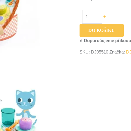
-
+
DO KOŠÍKU
⭐ Doporučujeme přikoup
SKU:
DJ05510
Značka:
D