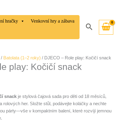
vní hračky
Venkovní hry a zábava
Hledat
/
Batolata (1–2 roky)
/ DJECO – Role play: Kočičí snack
 play: Kočičí snack
čí snack
je stylová čajová sada pro děti od 18 měsíců,
a rolových her. Složte stůl, podávejte koláčky a nechte
ovou párty—vše v kompaktním balení, které rozvíjí jemnou
e.