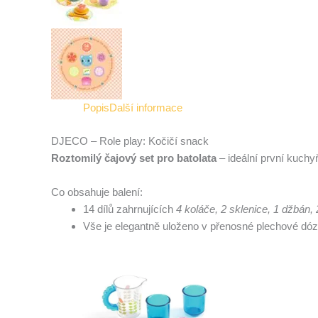
Popis
Další informace
DJECO – Role play: Kočičí snack
Roztomilý čajový set pro batolata
– ideální první kuchy
Co obsahuje balení:
14 dílů zahrnujících
4 koláče, 2 sklenice, 1 džbán, 2
Vše je elegantně uloženo v přenosné plechové dóze