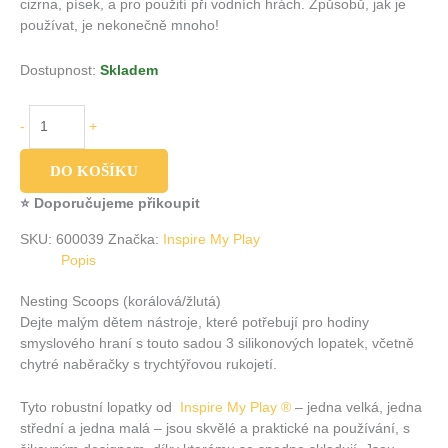
cizrna, písek, a pro použití při vodních hrách. Způsobů, jak je
používat, je nekonečně mnoho!
Dostupnost:
Skladem
-
+
DO KOŠÍKU
⭐ Doporučujeme přikoupit
SKU:
600039
Značka:
Inspire My Play
Popis
Nesting Scoops (korálová/žlutá)
Dejte malým dětem nástroje, které potřebují pro hodiny
smyslového hraní s touto sadou 3 silikonových lopatek, včetně
chytré naběračky s trychtýřovou rukojetí.
Tyto robustní lopatky od
Inspire My Play ®
– jedna velká, jedna
střední a jedna malá – jsou skvělé a praktické na používání, s