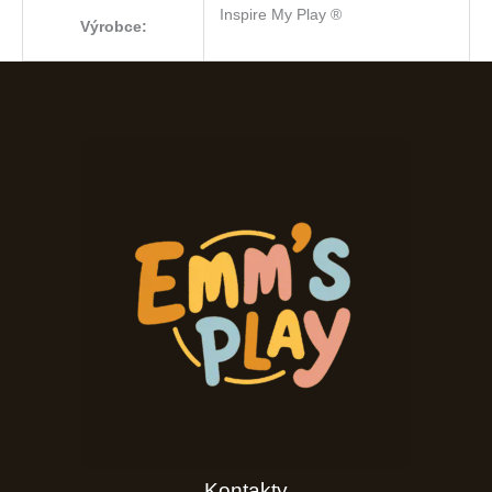
Inspire My Play ®
Výrobce:
Kontakty