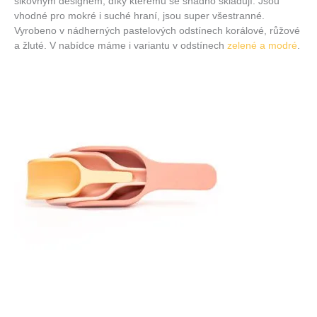
šikovným designem, díky kterému se snadno skladují. Jsou
vhodné pro mokré i suché hraní, jsou super všestranné.
Vyrobeno v nádherných pastelových odstínech korálové, růžové
a žluté. V nabídce máme i variantu v odstínech
zelené a modré
.