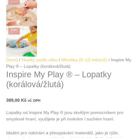
Domů
/
Hračky podle věku
/
Miminka (0–12 měsíců)
/ Inspire My
Play ® – Lopatky (korálová/žlutá)
Inspire My Play ® – Lopatky
(korálová/žlutá)
389,00
Kč
vč. DPH
Lopatky od Inspire My Play ® jsou skvělým pomocníkem pro
smyslové hraní, využijete je při mokrém i suchém hraní.
Ideální pro nabírání a přesypávání materiálů, jako je rýže,