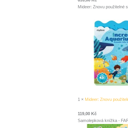
Mideer: Znovu použitelné 
1
×
Mideer: Znovu použite
119,00
Kč
Samolepková knížka - F