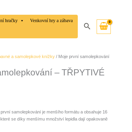
vní hračky
Venkovní hry a zábava
Hledat
avné a samolepkové knížky
/ Moje první samolepkování
samolepkování – TŘPYTIVÉ
první samolepkování je menšího formátu a obsahuje 16
 které se díky menšímu množství lepidla dají opakovaně