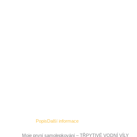
Popis
Další informace
Moje první samolepkování – TŘPYTIVÉ VODNÍ VÍLY