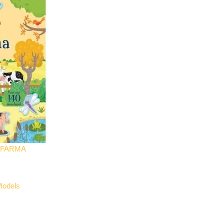
- FARMA
 Models