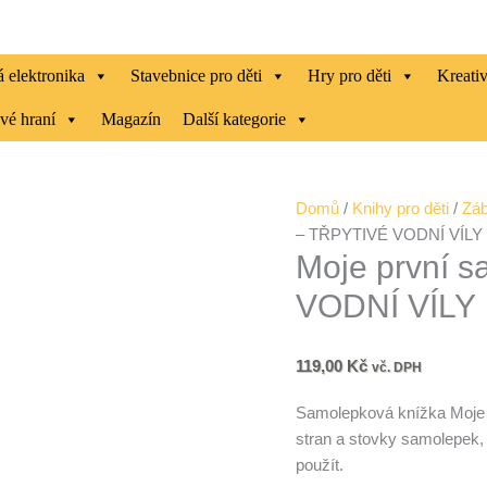
 elektronika
Stavebnice pro děti
Hry pro děti
Kreati
vé hraní
Magazín
Další kategorie
Moje
Domů
/
Knihy pro děti
/
Záb
první
– TŘPYTIVÉ VODNÍ VÍLY
Moje první 
samolepkování
-
VODNÍ VÍLY
TŘPYTIVÉ
VODNÍ
VÍLY
119,00
Kč
vč. DPH
množství
Samolepková knížka Moje 
stran a stovky samolepek,
použít.