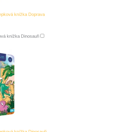
lepková knížka Doprava
vá knížka Dinosauři
epková knížka Dinosauři