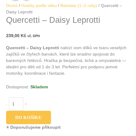
Domů
/
Hračky podle věku
/
Batolata (1–2 roky)
/ Quercetti –
Daisy Leprotti
Quercetti – Daisy Leprotti
239,00
Kč
vč. DPH
Quercetti – Daisy Leprotti
nabízí osm dílků ve tvaru veselých
zajíčků ve čtyřech barvách, které lze snadno spojovat do
barevných řetězců. Hračka je bezpečná, tichá a omyvatelná —
ideální pro děti od 1 do 3 let. Perfektní pro podporu jemné
motoriky, koordinace i fantazie.
Dostupnost:
Skladem
-
+
DO KOŠÍKU
⭐ Doporučujeme přikoupit