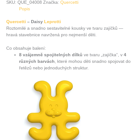
SKU:
QUE_04008
Značka:
Quercetti
Popis
Quercetti
– Daisy
Leprotti
Roztomilé a snadno sestavitelné kousky ve tvaru zajíčků —
hravá stavebnice navržená pro nejmenší děti.
Co obsahuje balení:
8 vzájemně spojitelných dílků
ve tvaru „zajíčka“, v
4
různých barvách
, které mohou děti snadno spojovat do
řetězů nebo jednoduchých struktur.