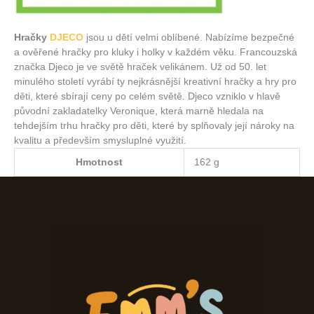
Hračky
DJECO
jsou u dětí velmi oblíbené. Nabízíme bezpečné
a ověřené hračky pro kluky i holky v každém věku. Francouzská
značka Djeco je ve světě hraček velikánem. Už od 50. let
minulého století vyrábí ty nejkrásnější kreativní hračky a hry pro
děti, které sbírají ceny po celém světě. Djeco vzniklo v hlavě
původní zakladatelky Veronique, která marně hledala na
tehdejším trhu hračky pro děti, které by splňovaly její nároky na
kvalitu a především smysluplné využití.
Hmotnost
162 g