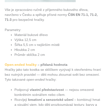
Vše je zpracováno ručně z příjemného bukového dřeva,
navrženo v Česku a splňuje přísné normy
ČSN EN 71-1, 71-2,
71-3
pro bezpečné hračky.
Parametry:
Materiál bukové dřevo
Výška 12,5 cm
Šířka 5,5 cm v nejširším místě
Hloubka 2 cm
Průměr sklíčka 2 cm
Open-ended hračky
– přidaná hodnota
Hračky jako tato kostka se sklíčkem vyzývají k otevřenému hraní
bez nutných pravidel — děti mohou zkoumat svět bez omezení.
Tyto takzvané
open-ended
hračky:
Podporují
vlastní představivost
— nejsou omezené
konkrétním scénářem nebo cílem.
Rozvíjejí
kreativní a senzorické učení
– kombinují hmat
a vizuální vjem, kdy děti prozkoumávají textury, barvy a