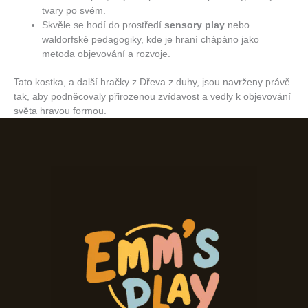
tvary po svém.
Skvěle se hodí do prostředí
sensory play
nebo
waldorfské pedagogiky, kde je hraní chápáno jako
metoda objevování a rozvoje.
Tato kostka, a další hračky z Dřeva z duhy, jsou navrženy právě
tak, aby podněcovaly přirozenou zvídavost a vedly k objevování
světa hravou formou.