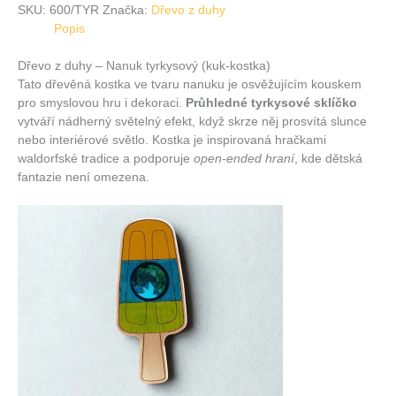
SKU:
600/TYR
Značka:
Dřevo z duhy
Popis
Dřevo z duhy – Nanuk tyrkysový (kuk-kostka)
Tato dřevěná kostka ve tvaru nanuku je osvěžujícím kouskem
pro smyslovou hru i dekoraci.
Průhledné tyrkysové sklíčko
vytváří nádherný světelný efekt, když skrze něj prosvítá slunce
nebo interiérové světlo. Kostka je inspirovaná hračkami
waldorfské tradice a podporuje
open-ended hraní
, kde dětská
fantazie není omezena.