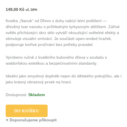
149,00
Kč
vč. DPH
Kostka „Nanuk“ od Dřevo z duhy nabízí letní potěšení —
dřevěný tvar nanuku s průhledným tyrkysovým sklíčkem. Zářivé
světlo přicházející skrz sklo vytváří okouzlující světelné efekty a
stimuluje vizuální vnímání. Je součástí open-ended hraček,
podporuje tvořivé prožívání bez potřeby pravidel.
Vyrobeno ručně z kvalitního bukového dřeva v souladu s
waldorfskou estetikou a bezpečnostními standardy.
Ideální jako smyslový doplněk nejen do dětského pokojíčku, ale i
jako krásný obrazový prvek na hraní.
Dostupnost:
Skladem
DO KOŠÍKU
⭐ Doporučujeme přikoupit