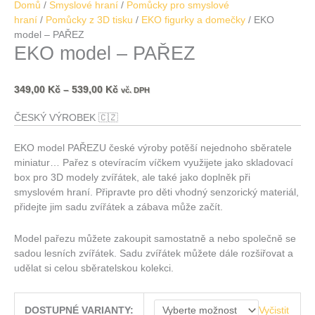
Domů
/
Smyslové hraní
/
Pomůcky pro smyslové
hraní
/
Pomůcky z 3D tisku
/
EKO figurky a domečky
/ EKO
model – PAŘEZ
EKO model – PAŘEZ
349,00
Kč
–
539,00
Kč
vč. DPH
ČESKÝ VÝROBEK
🇨🇿
EKO model PAŘEZU české výroby potěší nejednoho sběratele
miniatur… Pařez s otevíracím víčkem využijete jako skladovací
box pro 3D modely zvířátek, ale také jako doplněk při
smyslovém hraní. Připravte pro děti vhodný senzorický materiál,
přidejte jim sadu zvířátek a zábava může začít.
Model pařezu můžete zakoupit samostatně a nebo společně se
sadou lesních zvířátek. Sadu zvířátek můžete dále rozšiřovat a
udělat si celou sběratelskou kolekci.
Vyčistit
DOSTUPNÉ VARIANTY: