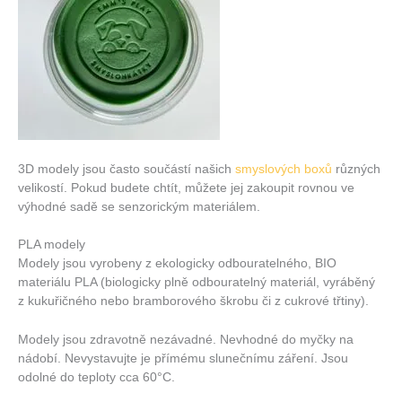
3D modely jsou často součástí našich
smyslových boxů
různých
velikostí. Pokud budete chtít, můžete jej zakoupit rovnou ve
výhodné sadě se senzorickým materiálem.
PLA modely
Modely jsou vyrobeny z ekologicky odbouratelného, BIO
materiálu PLA (biologicky plně odbouratelný materiál, vyráběný
z kukuřičného nebo bramborového škrobu či z cukrové třtiny).
Modely jsou zdravotně nezávadné. Nevhodné do myčky na
nádobí. Nevystavujte je přímému slunečnímu záření. Jsou
odolné do teploty cca 60°C.