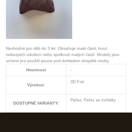
Nevhodné pro děti do 3 let. Obsahuje malé části, hrozí
nebezpečí udušení nebo spolknutí malých částí. Modely jsou
určené pro použití pouze pod dohledem dospělé osoby.
Hmotnost
-
3D Fotr
Výrobce:
Pařez, Pařez se zvířátky
DOSTUPNÉ VARIANTY: