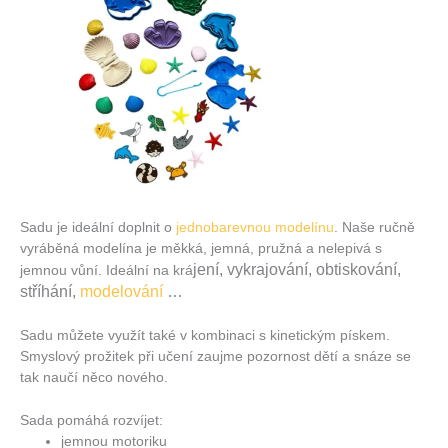
Sadu je ideální doplnit o
jednobarevnou modelínu
. Naše ručně
vyráběná modelína je měkká, jemná, pružná a nelepivá s
jení, vykrajování, obtiskování,
jemnou vůní. Ideální na krá
stříhání,
modelování
…
Sadu můžete využít také v kombinaci s kinetickým pískem.
Smyslový prožitek při učení zaujme pozornost dětí a snáze se
tak naučí něco nového.
Sada pomáhá rozvíjet:
jemnou motoriku