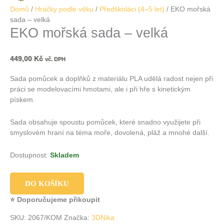
Domů
/
Hračky podle věku
/
Předškoláci (4–5 let)
/ EKO mořská
sada – velká
EKO mořská sada – velká
449,00
Kč
vč. DPH
Sada pomůcek a doplňků z materiálu PLA udělá radost nejen při
práci se modelovacími hmotami, ale i při hře s kinetickým
pískem.
Sada obsahuje spoustu pomůcek, které snadno využijete při
smyslovém hraní na téma moře, dovolená, pláž a mnohé další.
Dostupnost:
Skladem
DO KOŠÍKU
⭐ Doporučujeme přikoupit
SKU:
2067/KOM
Značka:
3DNika