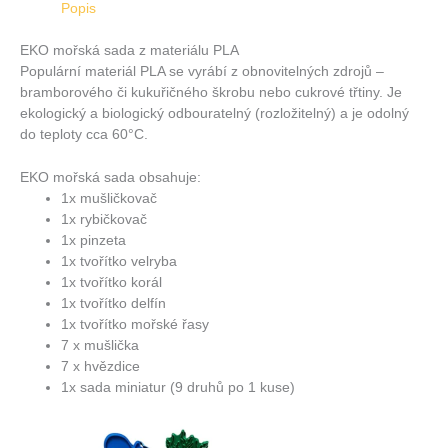
Popis
EKO mořská sada z materiálu PLA
Populární materiál PLA se vyrábí z obnovitelných zdrojů –
bramborového či kukuřičného škrobu nebo cukrové třtiny. Je
ekologický a biologický odbouratelný (rozložitelný) a je odolný
do teploty cca 60°C.
EKO mořská sada obsahuje:
1x mušličkovač
1x rybičkovač
1x pinzeta
1x tvořítko velryba
1x tvořítko korál
1x tvořítko delfín
1x tvořítko mořské řasy
7 x mušlička
7 x hvězdice
1x sada miniatur (9 druhů po 1 kuse)