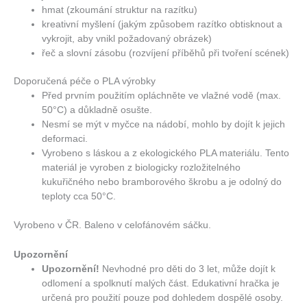
hmat (zkoumání struktur na razítku)
kreativní myšlení (jakým způsobem razítko obtisknout a
vykrojit, aby vnikl požadovaný obrázek)
řeč a slovní zásobu (rozvíjení příběhů při tvoření scének)
Doporučená péče o PLA výrobky
Před prvním použitím opláchněte ve vlažné vodě (max.
50°C) a důkladně osušte.
Nesmí se mýt v myčce na nádobí, mohlo by dojít k jejich
deformaci.
Vyrobeno s láskou a z ekologického PLA materiálu. Tento
materiál je vyroben z biologicky rozložitelného
kukuřičného nebo bramborového škrobu a je odolný do
teploty cca 50°C.
Vyrobeno v ČR. Baleno v celofánovém sáčku.
Upozornění
Upozornění!
Nevhodné pro děti do 3 let, může dojít k
odlomení a spolknutí malých část. Edukativní hračka je
určená pro použití pouze pod dohledem dospělé osoby.