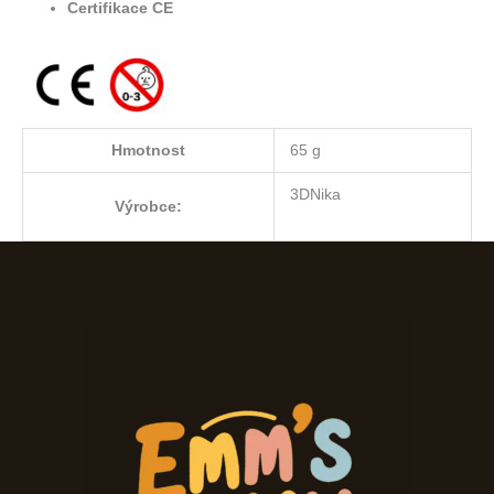
Certifikace CE
Hmotnost
65 g
3DNika
Výrobce: