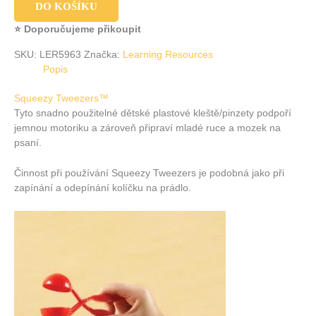
DO KOŠÍKU
⭐ Doporučujeme přikoupit
SKU:
LER5963
Značka:
Learning Resources
Popis
Squeezy Tweezers™
Tyto snadno použitelné dětské plastové kleště/pinzety podpoří
jemnou motoriku a zároveň připraví mladé ruce a mozek na
psaní.
Činnost při používání Squeezy Tweezers je podobná jako při
zapínání a odepínání kolíčku na prádlo.