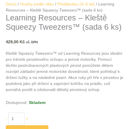
Domů
/
Hračky podle věku
/
Předškoláci (4–5 let)
/ Learning
Resources – Kleště Squeezy Tweezers™ (sada 6 ks)
Learning Resources – Kleště
Squeezy Tweezers™ (sada 6 ks)
429,00
Kč
vč. DPH
Kleště Squeezy Tweezers™ od Learning Resources jsou ideální
pro trénink pinzetového úchopu a jemné motoriky. Pomocí
těchto pestrobarevných plastových pinzet pomůžete dětem
rozvíjet základní jemné motorické dovednosti, které potřebují k
držení tužky a na následné psaní. Akce ruky při hře s pinzetou je
podobná jako při držení a zapínání kolíčku na prádlo, což
pomáhá posílit a zdokonalit dětský pinzetový úchop.
Dostupnost:
Skladem
-
+