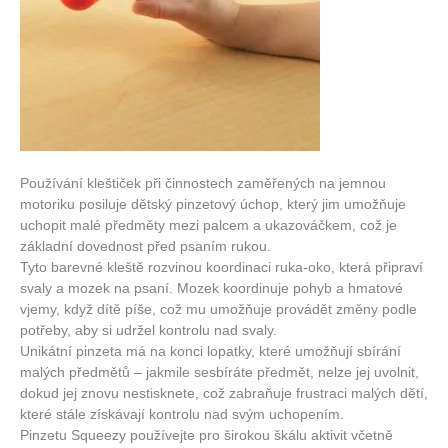
Používání kleštiček při činnostech zaměřených na jemnou
motoriku posiluje dětský pinzetový úchop, který jim umožňuje
uchopit malé předměty mezi palcem a ukazováčkem, což je
základní dovednost před psaním rukou.
Tyto barevné kleště rozvinou koordinaci ruka-oko, která připraví
svaly a mozek na psaní. Mozek koordinuje pohyb a hmatové
vjemy, když dítě píše, což mu umožňuje provádět změny podle
potřeby, aby si udržel kontrolu nad svaly.
Unikátní pinzeta má na konci lopatky, které umožňují sbírání
malých předmětů – jakmile sesbíráte předmět, nelze jej uvolnit,
dokud jej znovu nestisknete, což zabraňuje frustraci malých dětí,
které stále získávají kontrolu nad svým uchopením.
Pinzetu Squeezy používejte pro širokou škálu aktivit včetně