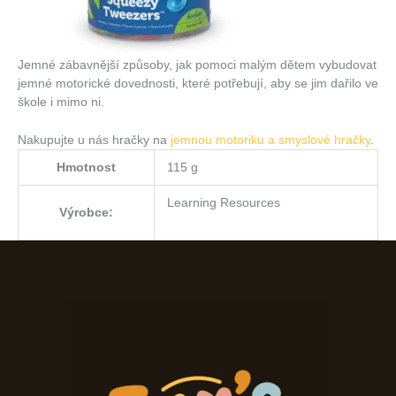
Jemné zábavnější způsoby, jak pomoci malým dětem vybudovat
jemné motorické dovednosti, které potřebují, aby se jim dařilo ve
škole i mimo ni.
Nakupujte u nás hračky na
jemnou motoriku a smyslové hračky
.
Hmotnost
115 g
Learning Resources
Výrobce: