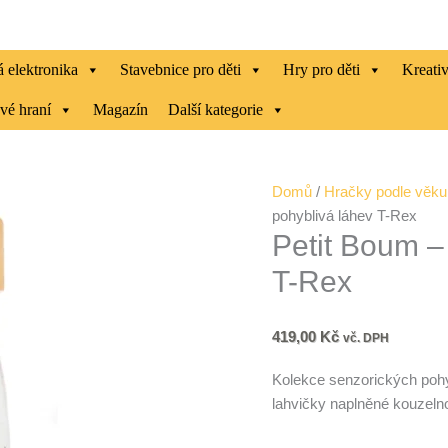
 elektronika
Stavebnice pro děti
Hry pro děti
Kreati
vé hraní
Magazín
Další kategorie
Petit
Domů
/
Hračky podle věku
Boum
pohyblivá láhev T-Rex
Petit Boum – 
-
Senzorická
T-Rex
pohyblivá
láhev
T-
419,00
Kč
vč. DPH
Rex
Kolekce senzorických poh
množství
lahvičky naplněné kouzelno