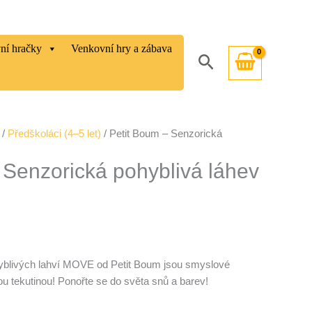
vní hračky
Venkovní hry a zábava
Hledat
/
Předškoláci (4–5 let)
/ Petit Boum – Senzorická
Senzorická pohyblivá láhev
yblivých lahví MOVE od Petit Boum jsou smyslové
u tekutinou! Ponořte se do světa snů a barev!