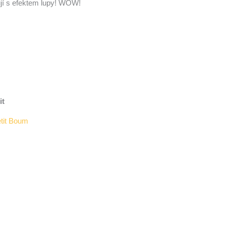
jí s efektem lupy! WOW!
it
tit Boum