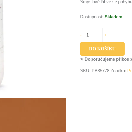
Smyslové láhve se pohybu
Dostupnost:
Skladem
-
+
DO KOŠÍKU
⭐ Doporučujeme přikoup
SKU:
PB85778
Značka:
Pe