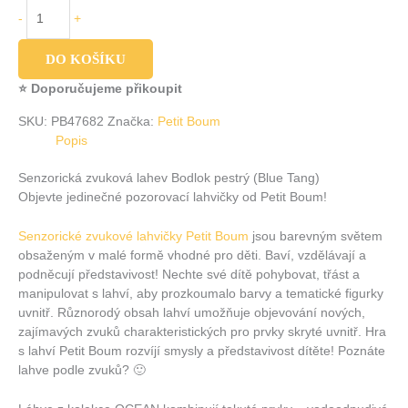
-
+
DO KOŠÍKU
⭐ Doporučujeme přikoupit
SKU:
PB47682
Značka:
Petit Boum
Popis
Senzorická zvuková lahev Bodlok pestrý (Blue Tang)
Objevte jedinečné pozorovací lahvičky od Petit Boum!
Senzorické zvukové lahvičky Petit Boum
jsou barevným světem
obsaženým v malé formě vhodné pro děti. Baví, vzdělávají a
podněcují představivost! Nechte své dítě pohybovat, třást a
manipulovat s lahví, aby prozkoumalo barvy a tematické figurky
uvnitř. Různorodý obsah lahví umožňuje objevování nových,
zajímavých zvuků charakteristických pro prvky skryté uvnitř. Hra
s lahví Petit Boum rozvíjí smysly a představivost dítěte! Poznáte
lahve podle zvuků? 🙂