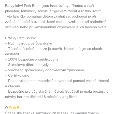
Barvy lahví Petit Boum jsou inspirovány přírodou a naší
planetou, tematicky souvisí s figurkami zvířat a rostlin uvnitř.
Tyto lahvičky pomáhají dětem zklidnit se, podporují je při
zvládání napětí a úzkosti, které mohou vzniknout při nadměrné
stimulaci nebo při každodenním objevování jejich nového světa.
Hračky Petit Boum:
– Ruční výroba ve Španělsku
– Těsně utěsněné – nelze je otevřít. Nepokoušejte se obsah
odstranit.
– 100% bezpečné a certifikované
– Stimulovat dětské smysly
– Vyrobeno společensky odpovědným způsobem
– Certifikováno
– Podporujte jemné motorické dovednosti pomocí válení, třesení
a otáčení
– Bezpečné pro děti starší 3 měsíců. Součástí je malá brožura s
návrhy her pro děti od 18 měsíců v angličtině.
O
Petit Boum
Španělská značka senzorických hraček. Zakladatel značky,