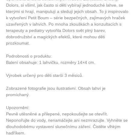
Dolors, si všiml, jak často si děti vybírají jednoduché lahve, se
kterými si hrají, manipulují a sledují jejich obsah. To ji inspirovalo
k vytvoření Petit Boum – série bezpečných, zajímavých hraček
uzavřených v lahvích. Po mnoha zkouškách a konzultacích s
terapeuty a pediatry vytvořila Dolors svět plný barev,
dobrodružství a magických efektů, které mohou děti
prozkoumat.
Podrobnosti o produktu:
Balení obsahuje: 1 lahvičku, rozměry 14×4 cm.
Výrobek určený pro děti starší 3 měsíců.
Zobrazené fotografie jsou ilustrativní. Obsah lahví je
promíchaný.
Upozornění:
Pevně ​​utěsněné a přilepené, nepokoušejte se otevřít.
Neponořujte do vody, nenamáčejte ani nezmrazujte. Vyhněte se
dlouhodobému vystavení slunečnímu záření. Čistěte vlhkým
hadříkem.