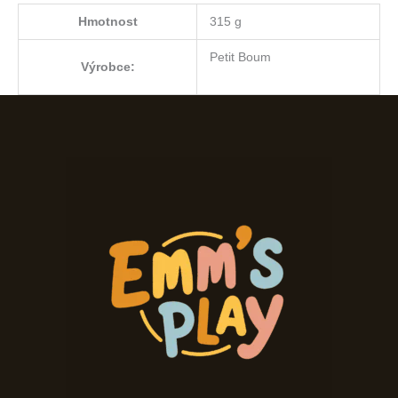
Hmotnost
315 g
Petit Boum
Výrobce: