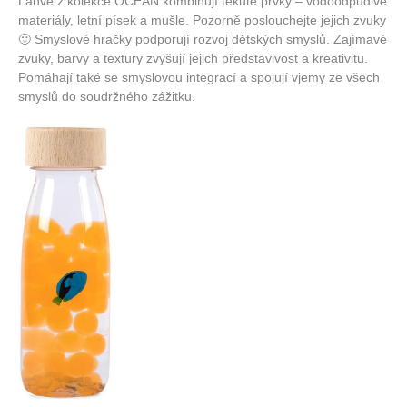
Láhve z kolekce OCEAN kombinují tekuté prvky – vodoodpudivé
materiály, letní písek a mušle. Pozorně poslouchejte jejich zvuky
🙂 Smyslové hračky podporují rozvoj dětských smyslů. Zajímavé
zvuky, barvy a textury zvyšují jejich představivost a kreativitu.
Pomáhají také se smyslovou integrací a spojují vjemy ze všech
smyslů do soudržného zážitku.