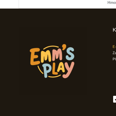
Hmo
K
E-
Za
P