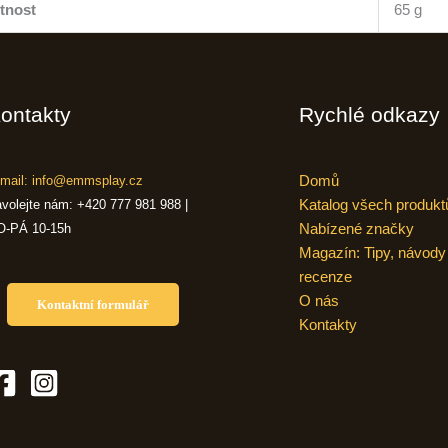
tnost
65 g
ontakty
Rychlé odkazy
Domů
mail: info@emmsplay.cz
Katalog všech produkt
volejte nám: +420 777 981 988 |
Nabízené značky
O-PÁ 10-15h
Magazín: Tipy, návody
recenze
O nás
Kontaktní formulář
Kontakty