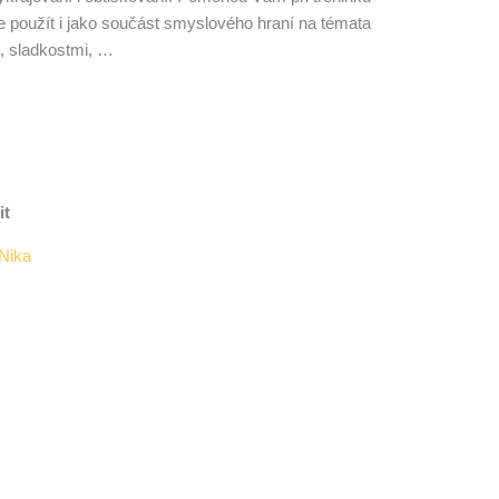
e použít i jako součást smyslového hraní na témata
m, sladkostmi, …
it
Nika