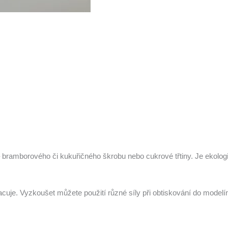
 bramborového či kukuřičného škrobu nebo cukrové třtiny. Je ekologic
racuje. Vyzkoušet můžete použití různé síly při obtiskování do modelí