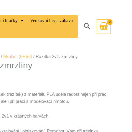
vní hračky
Venkovní hry a zábava
Hledat
/
Školáci (6+ let)
/ Razítka 2v1: zmrzliny
 zmrzliny
(razítek) z materiálu PLA udělá radost nejen při práci
le i při práci s modelovací hmotou.
k 2v1 v krásných barvách.
ykrajování i obtiskování. Pomohou Vám při tréninku