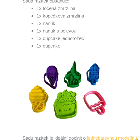
Sada razítek obsahuje:
1x točená zmrzlina
1x kopečková zmrzlina
1x nanuk
1x nanuk s polevou
1x cupcake jednorožec
1x cupcake
Sadu razítek je ideální doplnit o
jednobarevnou modelínu
.