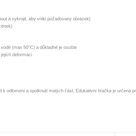
out a vykrojit, aby vnikl požadovaný obrázek)
scének)
é vodě (max 50°C) a důkladně je osušte
jejich deformaci
ít k odlomení a spolknutí malých část. Edukativní hračka je určená 