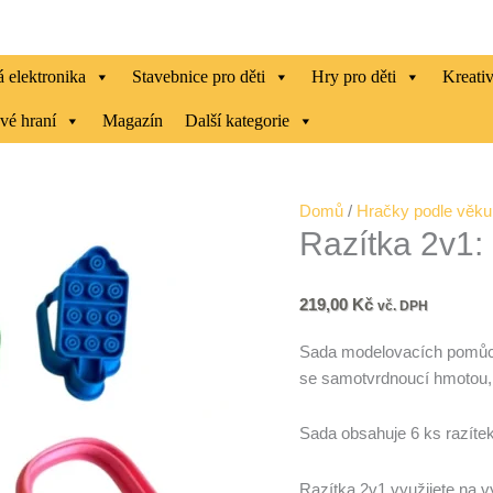
 elektronika
Stavebnice pro děti
Hry pro děti
Kreati
vé hraní
Magazín
Další kategorie
Razítka
Domů
/
Hračky podle věku
Razítka 2v1:
2v1:
zmrzliny
množství
219,00
Kč
vč. DPH
Sada modelovacích pomůcek 
se samotvrdnoucí hmotou, a
Sada obsahuje 6 ks razíte
Razítka 2v1 využijete na v