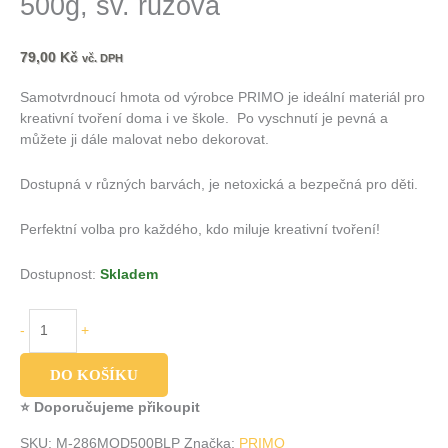
500g, sv. růžová
79,00
Kč
vč. DPH
Samotvrdnoucí hmota od výrobce PRIMO
je ideální materiál pro
kreativní tvoření doma i ve škole. Po vyschnutí je pevná a
můžete ji dále malovat nebo dekorovat.
Dostupná v různých barvách, je netoxická a bezpečná pro děti.
Perfektní volba pro každého, kdo miluje kreativní tvoření!
Dostupnost:
Skladem
-
+
DO KOŠÍKU
⭐ Doporučujeme přikoupit
SKU:
M-286MOD500BLP
Značka:
PRIMO