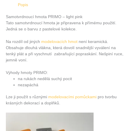
Popis
Samotvrdnoucí hmota PRIMO – light pink
Tato samotvrdnoucí hmota je připravena k přímému použití.
Jedná se o barvu z pastelové kolekce.
Na rozdíl od jiných
modelovacích hmot
není keramická.
Obsahuje dlouhá vlákna, která dovolí snadnější vyválení na
tenký plát a při vyschnutí zabraňující popraskání. Nešpiní ruce,
jemně voní.
Výhody hmoty PRIMO:
na rukách nedělá suchý pocit
nezapáchá
Lze ji použít s různými
modelovacími pomůckami
pro tvorbu
krásných dekorací a doplňků.