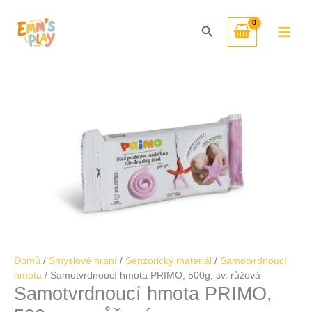
Přeskočit
Samotvrdnoucí
na
hmota
Hledat
obsah
PRIMO,
500g,
sv.
růžová
množství
Domů
/
Smyslové hraní
/
Senzorický materiál
/
Samotvrdnoucí
hmota
/ Samotvrdnoucí hmota PRIMO, 500g, sv. růžová
Samotvrdnoucí hmota PRIMO,