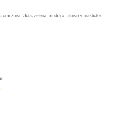
 oranžová, žlutá, zelená, modrá a fialová) v praktické
it
T