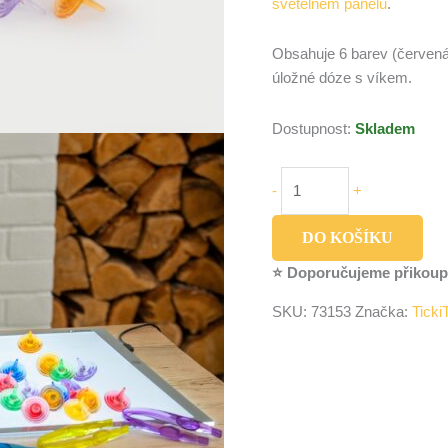
světelném panelu
.
Obsahuje 6 barev (červená,
úložné dóze s víkem.
Dostupnost:
Skladem
-
+
DO KOŠÍKU
⭐ Doporučujeme přikoup
SKU:
73153
Značka:
Ticki