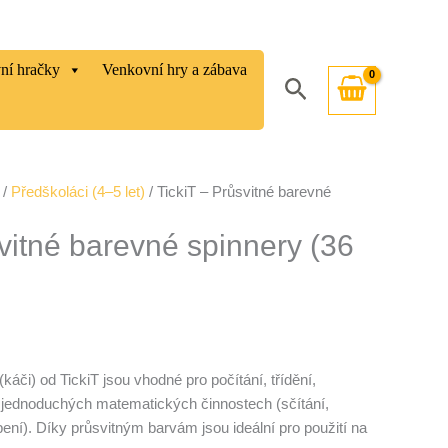
vní hračky
Venkovní hry a zábava
Hledat
/
Předškoláci (4–5 let)
/ TickiT – Průsvitné barevné
svitné barevné spinnery (36
káči) od TickiT jsou vhodné pro počítání, třídění,
v jednoduchých matematických činnostech (sčítání,
bení). Díky průsvitným barvám jsou ideální pro použití na