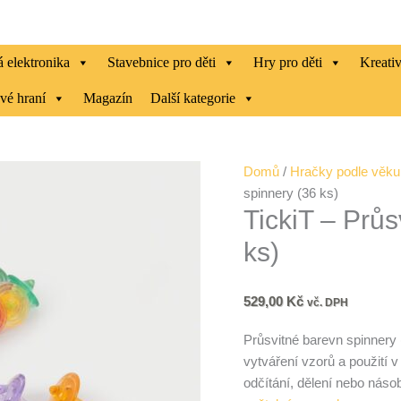
 elektronika
Stavebnice pro děti
Hry pro děti
Kreati
vé hraní
Magazín
Další kategorie
TickiT
Domů
/
Hračky podle věku
-
spinnery (36 ks)
TickiT – Prů
Průsvitné
barevné
ks)
spinnery
(36
ks)
529,00
Kč
vč. DPH
množství
Průsvitné barevn spinnery (
vytváření vzorů a použití 
odčítání, dělení nebo náso