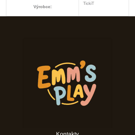
TickiT
Výrobce:
Kontakty