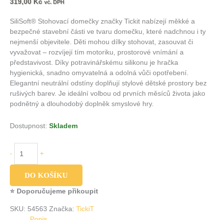
319,00
Kč
vč. DPH
SiliSoft® Stohovací domečky značky Tickit nabízejí měkké a
bezpečné stavební části ve tvaru domečku, které nadchnou i ty
nejmenší objevitele. Děti mohou dílky stohovat, zasouvat či
vyvažovat – rozvíjejí tím motoriku, prostorové vnímání a
představivost. Díky potravinářskému silikonu je hračka
hygienická, snadno omyvatelná a odolná vůči opotřebení.
Elegantní neutrální odstíny doplňují stylové dětské prostory bez
rušivých barev. Je ideální volbou od prvních měsíců života jako
podnětný a dlouhodobý doplněk smyslové hry.
Dostupnost:
Skladem
-
+
DO KOŠÍKU
⭐ Doporučujeme přikoupit
SKU:
54563
Značka:
TickiT
Popis