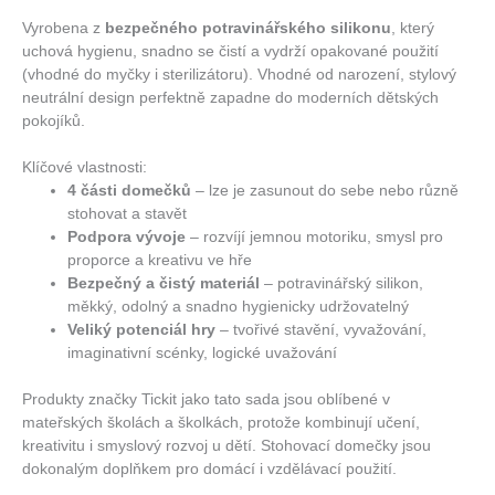
Vyrobena z
bezpečného potravinářského silikonu
, který
uchová hygienu, snadno se čistí a vydrží opakované použití
(vhodné do myčky i sterilizátoru). Vhodné od narození, stylový
neutrální design perfektně zapadne do moderních dětských
pokojíků.
Klíčové vlastnosti:
4 části domečků
– lze je zasunout do sebe nebo různě
stohovat a stavět
Podpora vývoje
– rozvíjí jemnou motoriku, smysl pro
proporce a kreativu ve hře
Bezpečný a čistý materiál
– potravinářský silikon,
měkký, odolný a snadno hygienicky udržovatelný
Veliký potenciál hry
– tvořivé stavění, vyvažování,
imaginativní scénky, logické uvažování
Produkty značky Tickit jako tato sada jsou oblíbené v
mateřských školách a školkách, protože kombinují učení,
kreativitu i smyslový rozvoj u dětí. Stohovací domečky jsou
dokonalým doplňkem pro domácí i vzdělávací použití.