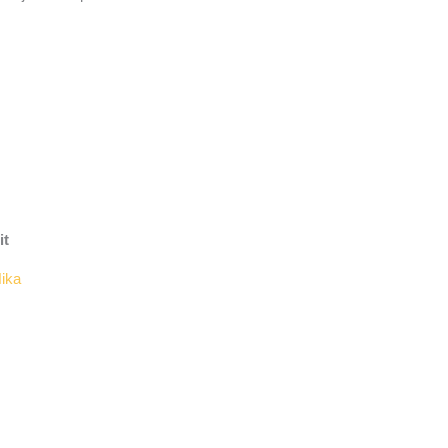
it
ika