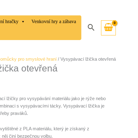
vní hračky
Venkovní hry a zábava
Hledat
omůcky pro smyslové hraní
/ Vysypávací lžička otevřená
žička otevřená
cí lžičky pro vysypávání materiálu jako je rýže nebo
kombinaci s vysypávacími tácky. Vysypávací lžička je
řeby praváků.
tištěné z PLA materiálu, který je získaný z
z něj činí bezpečnou volbu.