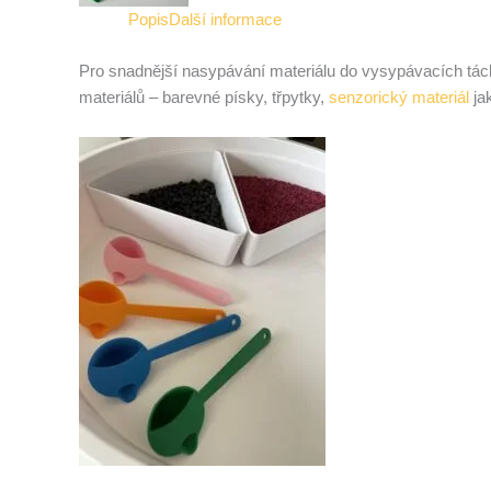
Popis
Další informace
Pro snadnější nasypávání materiálu do vysypávacích tácků
materiálů – barevné písky, třpytky,
senzorický materiál
jak