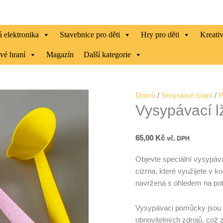
 elektronika
Stavebnice pro děti
Hry pro děti
Kreati
vé hraní
Magazín
Další kategorie
Vysypávací
Domů
/
Smyslové hraní
/
P
Vysypávací l
lžička
otevřená
množství
65,00
Kč
vč. DPH
Objevte speciální vysypáva
cizrna, které využijete v 
navržená s ohledem na pot
Vysypávaci pomůcky jsou vy
obnovitelných zdrojů, což 