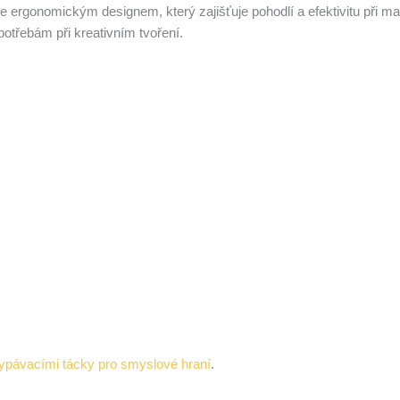
je ergonomickým designem, který zajišťuje pohodlí a efektivitu při m
potřebám při kreativním tvoření.
ypávacími tácky pro smyslové hraní
.